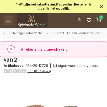
🌴 Wij zijn met vakantie t/m 21 augustus. Bestellen is
tijdelijk niet mogelijk.
Afrekenen is uitgeschakeld.
0
✅ 14 dagen retourrecht
✅ Direct uit eigen voorraad leverbaar
Terug
Armband zonnesteen & hematiet set
van 2
Artikelcode:
R54-20-12726 |
Uit eigen voorraad leverbaar
0/10 (0 Reviews)