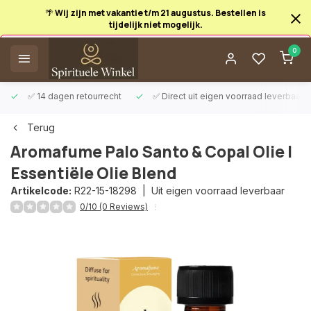
🌴 Wij zijn met vakantie t/m 21 augustus. Bestellen is
tijdelijk niet mogelijk.
Afrekenen is uitgeschakeld.
0
✅ 14 dagen retourrecht
✅ Direct uit eigen voorraad leverbaar
Terug
Aromafume Palo Santo & Copal Olie |
Essentiële Olie Blend
Artikelcode:
R22-15-18298 |
Uit eigen voorraad leverbaar
0/10 (0 Reviews)