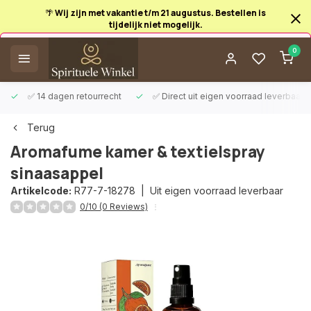
🌴 Wij zijn met vakantie t/m 21 augustus. Bestellen is
tijdelijk niet mogelijk.
Afrekenen is uitgeschakeld.
0
✅ 14 dagen retourrecht
✅ Direct uit eigen voorraad leverbaar
Terug
Aromafume kamer & textielspray
sinaasappel
Artikelcode:
R77-7-18278 |
Uit eigen voorraad leverbaar
0/10 (0 Reviews)