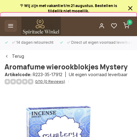
🌴 Wij zijn met vakantie t/m 21 augustus. Bestellen is
tijdelijk niet mogelijk.
Afrekenen is uitgeschakeld.
0
✅ 14 dagen retourrecht
✅ Direct uit eigen voorraad leverbaar
Terug
Aromafume wierookblokjes Mystery
Artikelcode:
R223-35-17912 |
Uit eigen voorraad leverbaar
0/10 (0 Reviews)