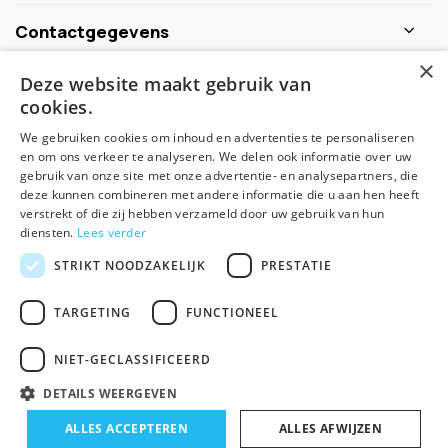
Contactgegevens
×
Deze website maakt gebruik van
Schijf je nu in voor de nieuwsbrief
cookies.
We gebruiken cookies om inhoud en advertenties te personaliseren
Abonneer
en om ons verkeer te analyseren. We delen ook informatie over uw
gebruik van onze site met onze advertentie- en analysepartners, die
deze kunnen combineren met andere informatie die u aan hen heeft
verstrekt of die zij hebben verzameld door uw gebruik van hun
diensten.
Lees verder
STRIKT NOODZAKELIJK
PRESTATIE
TARGETING
FUNCTIONEEL
© Spirituele winkel - Theme made by
Pie
NIET-GECLASSIFICEERD
Algemene voorwaarden
Disclaimer
Privacy Policy
Sitemap
DETAILS WEERGEVEN
-
+
ALLES ACCEPTEREN
In winkelwagen
ALLES AFWIJZEN