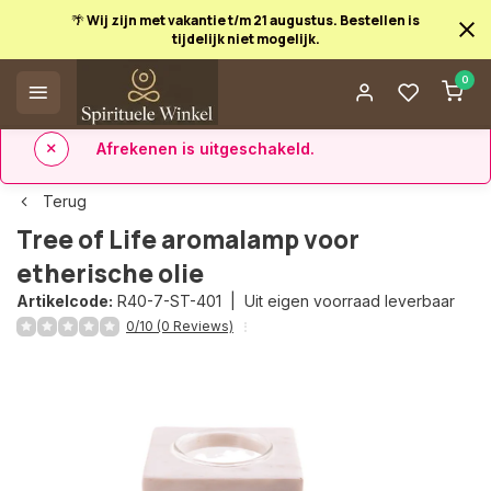
🌴 Wij zijn met vakantie t/m 21 augustus. Bestellen is
tijdelijk niet mogelijk.
Afrekenen is uitgeschakeld.
0
✅ 14 dagen retourrecht
✅ Direct uit eigen voorraad leverbaar
Terug
Tree of Life aromalamp voor
etherische olie
Artikelcode:
R40-7-ST-401 |
Uit eigen voorraad leverbaar
0/10 (0 Reviews)