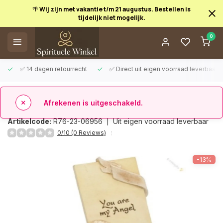
🌴 Wij zijn met vakantie t/m 21 augustus. Bestellen is
tijdelijk niet mogelijk.
Afrekenen is uitgeschakeld.
0
✅ 14 dagen retourrecht
✅ Direct uit eigen voorraad leverbaar
Terug
Arts in Stone - You are my angel
Artikelcode:
R76-23-06956 |
Uit eigen voorraad leverbaar
0/10 (0 Reviews)
-13%