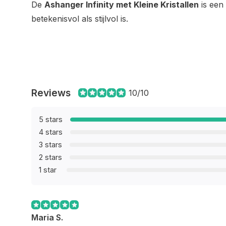
De
Ashanger Infinity met Kleine Kristallen
is een 
betekenisvol als stijlvol is.
Reviews
10/10
5 stars
4 stars
3 stars
2 stars
1 star
Maria S.