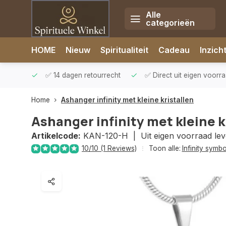
Alle
categorieën
Afrekenen is uitgeschakeld.
HOME
Nieuw
Spiritualiteit
Cadeau
Inzich
rzonden
✅ 14 dagen retourrecht
✅ Direct uit eigen voorr
Home
Ashanger infinity met kleine kristallen
Ashanger infinity met kleine k
Artikelcode:
KAN-120-H |
Uit eigen voorraad le
10/10 (1 Reviews)
Toon alle:
Infinity symb