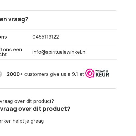
een vraag?
ons
0455113122
d ons een
info@spirituelewinkel.nl
cht
2000+
customers give us a 9.1 at
 vraag over dit product?
ker helpt je graag