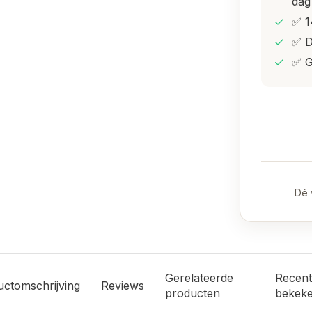
dag
✅ 1
✅ D
✅ G
Dé 
Gerelateerde
Recent
uctomschrijving
Reviews
producten
bekek