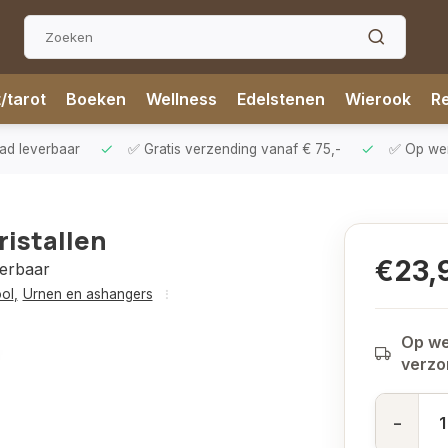
t/tarot
Boeken
Wellness
Edelstenen
Wierook
Re
aad leverbaar
✅ Gratis verzending vanaf € 75,-
✅ Op werk
ristallen
€23,
verbaar
ool
,
Urnen en ashangers
Op we
verz
-