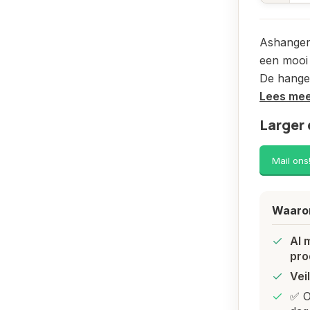
Ashanger 
een mooi 
De hanger
Lees me
Larger 
Mail ons
Waarom
Al 
pro
Vei
✅ O