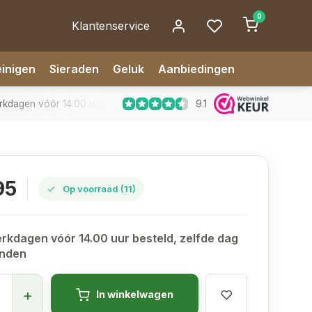
0
Klantenservice
inigen
Sieraden
Geluk
Aanbiedingen
9.1
dagen vóór 14.00 uur besteld, zelfde dag verzonden
✅ 14 da
95
Op voorraad (11)
rkdagen vóór 14.00 uur besteld, zelfde dag
onden
+
In winkelwagen