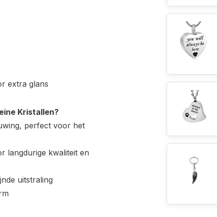
or extra glans
ine Kristallen?
uwing, perfect voor het
 langdurige kwaliteit en
nde uitstraling
orm