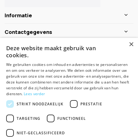
Informatie
Contactgegevens
×
Deze website maakt gebruik van
Schijf je nu in voor de nieuwsbrief
cookies.
We gebruiken cookies om inhoud en advertenties te personaliseren
Abonneer
en om ons verkeer te analyseren. We delen ook informatie over uw
gebruik van onze site met onze advertentie- en analysepartners, die
deze kunnen combineren met andere informatie die u aan hen heeft
verstrekt of die zij hebben verzameld door uw gebruik van hun
diensten.
Lees verder
STRIKT NOODZAKELIJK
PRESTATIE
TARGETING
FUNCTIONEEL
© Spirituele winkel - Theme made by
Pie
NIET-GECLASSIFICEERD
Algemene voorwaarden
Disclaimer
Privacy Policy
Sitemap