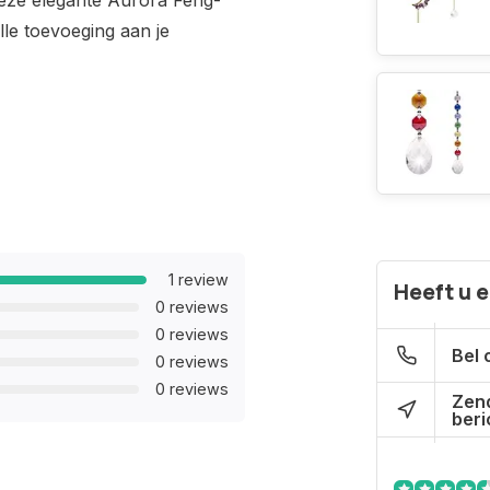
 deze elegante Aurora Feng-
lle toevoeging aan je
1 review
Heeft u 
0 reviews
0 reviews
Bel 
0 reviews
0 reviews
Zen
beri