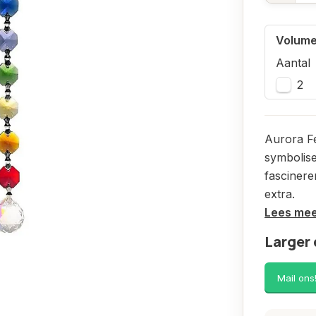
Volume
Aantal
2
Aurora Fe
symbolise
fascinere
extra.
Lees me
Larger 
Mail ons