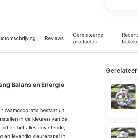
Gerelateerde
Recent
uctomschrijving
Reviews
producten
bekek
Gerelateer
reng Balans en Energie
n raamdecoratie bestaat uit
istallen in de kleuren van de
heid en het allesomvattende,
ig en levendig kleurenspel in