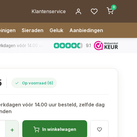
0
Klantenservice
inigen
Sieraden
Geluk
Aanbiedingen
9.1
dagen vóór 14.00 uur besteld, zelfde dag verzonden
✅ 14 da
5
Op voorraad (6)
rkdagen vóór 14.00 uur besteld, zelfde dag
onden
+
In winkelwagen