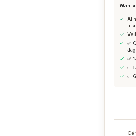
Waarom
Al 
pro
Vei
✅ O
dag
✅ 1
✅ D
✅ G
Dé 