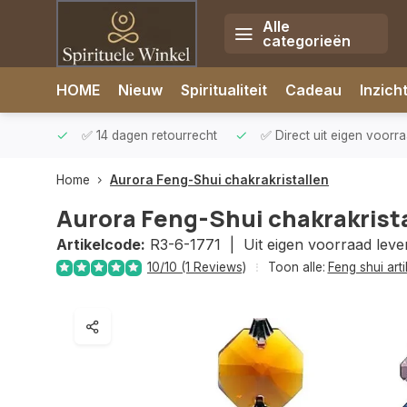
Alle
categorieën
Afrekenen is uitgeschakeld.
HOME
Nieuw
Spiritualiteit
Cadeau
Inzich
rzonden
✅ 14 dagen retourrecht
✅ Direct uit eigen voorr
Home
Aurora Feng-Shui chakrakristallen
Aurora Feng-Shui chakrakrist
Artikelcode:
R3-6-1771 |
Uit eigen voorraad leve
10/10 (1 Reviews)
Toon alle:
Feng shui art