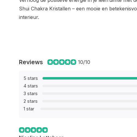
Verhoog de positieve energie in je leefruimte met
Shui Chakra Kristallen – een mooie en betekenisvo
interieur.
Reviews
10/10
5 stars
4 stars
3 stars
2 stars
1 star