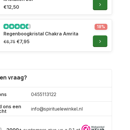
€12,50
18%
Regenboogkristal Chakra Amrita
€7,95
€6,75
een vraag?
ons
0455113122
d ons een
info@spirituelewinkel.nl
cht
2000+
customers give us a 9.1 at