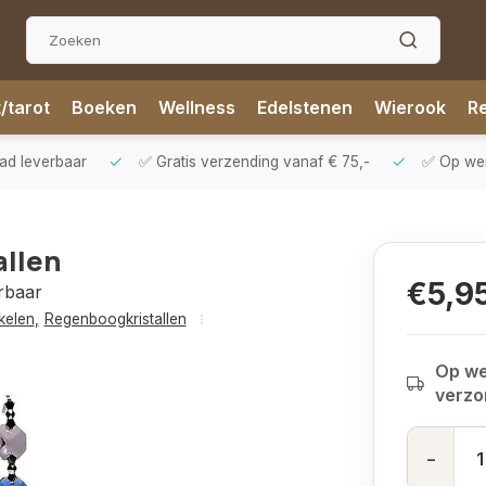
t/tarot
Boeken
Wellness
Edelstenen
Wierook
Re
aad leverbaar
✅ Gratis verzending vanaf € 75,-
✅ Op werk
allen
€5,9
rbaar
ikelen
,
Regenboogkristallen
Op we
verz
-