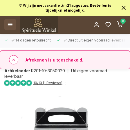
🌴 Wij zijn met vakantie t/m 21 augustus. Bestellen is
tijdelijk niet mogelijk.
Afrekenen is uitgeschakeld.
0
✅ 14 dagen retourrecht
✅ Direct uit eigen voorraad leverbaar
Terug
Backflow Kegel Satya Super Hit
Artikelcode:
R201-10-3050020 |
Uit eigen voorraad
leverbaar
10/10 (1 Reviews)