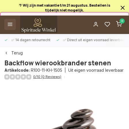
🌴 Wij zijn met vakantie t/m 21 augustus. Bestellen is
tijdelijk niet mogelijk.
Afrekenen is uitgeschakeld.
0
✅ 14 dagen retourrecht
✅ Direct uit eigen voorraad leverbaar
Terug
Backflow wierookbrander stenen
Artikelcode:
R100-11-KH-1505 |
Uit eigen voorraad leverbaar
0/10 (0 Reviews)