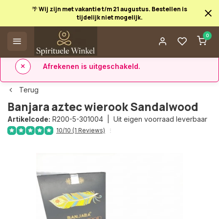
🌴 Wij zijn met vakantie t/m 21 augustus. Bestellen is
tijdelijk niet mogelijk.
Afrekenen is uitgeschakeld.
0
✅ 14 dagen retourrecht
✅ Direct uit eigen voorraad leverbaar
Terug
Banjara aztec wierook Sandalwood
Artikelcode:
R200-5-301004 |
Uit eigen voorraad leverbaar
10/10 (1 Reviews)