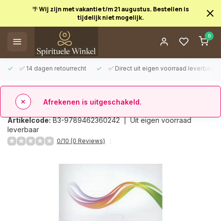
🌴 Wij zijn met vakantie t/m 21 augustus. Bestellen is
tijdelijk niet mogelijk.
Afrekenen is uitgeschakeld.
0
✅ 14 dagen retourrecht
✅ Direct uit eigen voorraad leverbaar
Terug
Beroepscompetenties ergotherapie
Artikelcode:
B3-9789462360242 |
Uit eigen voorraad
leverbaar
0/10 (0 Reviews)