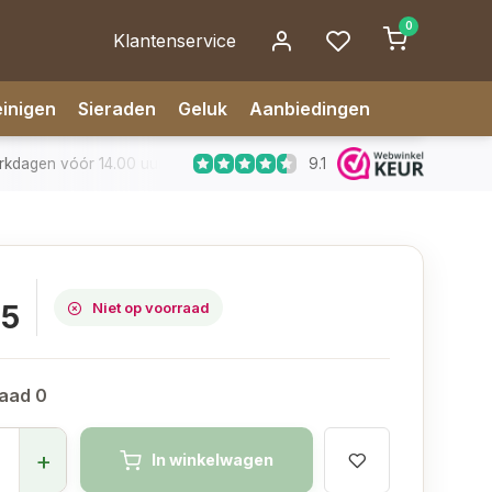
0
Klantenservice
inigen
Sieraden
Geluk
Aanbiedingen
9.1
dagen vóór 14.00 uur besteld, zelfde dag verzonden
✅ 14 da
95
Niet op voorraad
aad 0
+
In winkelwagen