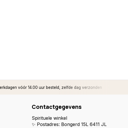
rkdagen vóór 14.00 uur besteld, zelfde dag verzonden
✅ 14 d
Contactgegevens
Spirituele winkel
✨ Postadres: Bongerd 15L 6411 JL