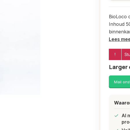
BioLoco d
Inhoud 50
binnenkan
Lees me
!
St
Larger 
Mail ons
Waarom
Al 
pro