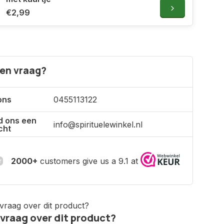
€2,99
een vraag?
ons
0455113122
d ons een
info@spirituelewinkel.nl
cht
2000+
customers give us a 9.1 at
 vraag over dit product?