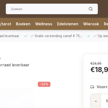
t/tarot
Boeken
Wellness
Edelstenen
Wierook
Re
aad leverbaar
✅ Gratis verzending vanaf € 75,-
✅ Op werk
e
€24,95
orraad leverbaar
€18,
-24%
Voorr
-