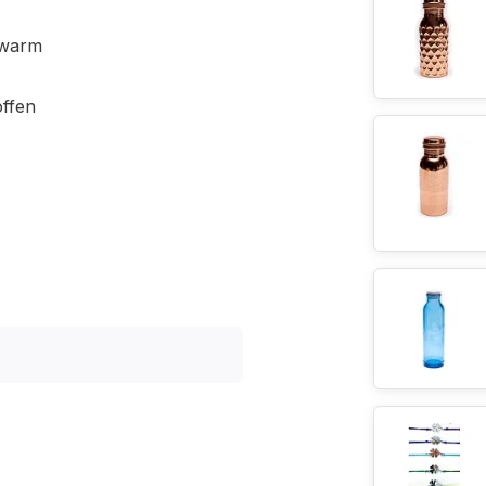
 warm
offen