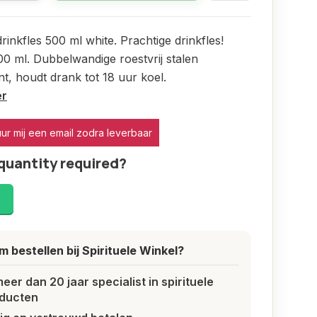
rinkfles 500 ml white. Prachtige drinkfles!
0 ml. Dubbelwandige roestvrij stalen
t, houdt drank tot 18 uur koel.
er
uur mij een email zodra leverbaar
quantity required?
!
 bestellen bij Spirituele Winkel?
meer dan 20 jaar specialist in spirituele
ducten