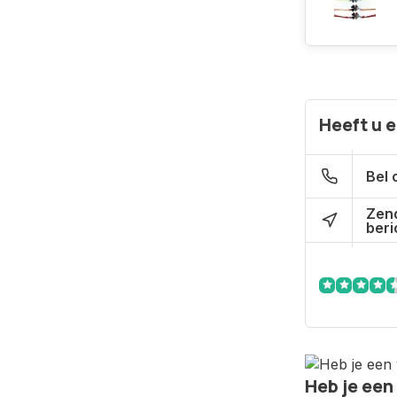
Heeft u 
Bel 
Zen
beri
Heb je een