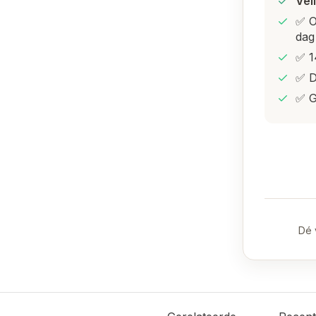
Vei
✅ O
dag
✅ 1
✅ D
✅ G
Dé 