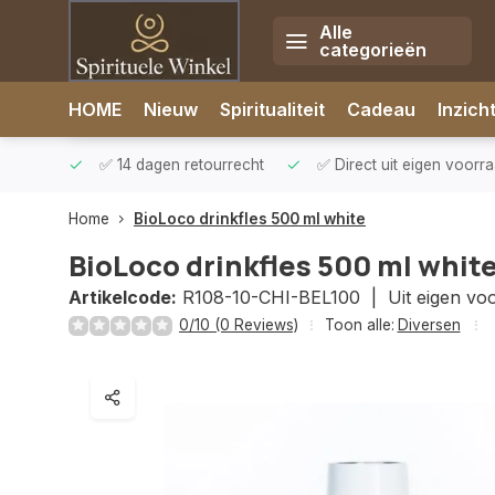
Alle
categorieën
Afrekenen is uitgeschakeld.
HOME
Nieuw
Spiritualiteit
Cadeau
Inzich
rzonden
✅ 14 dagen retourrecht
✅ Direct uit eigen voorr
Home
BioLoco drinkfles 500 ml white
BioLoco drinkfles 500 ml whit
Artikelcode:
R108-10-CHI-BEL100 |
Uit eigen vo
0/10 (0 Reviews)
Toon alle:
Diversen