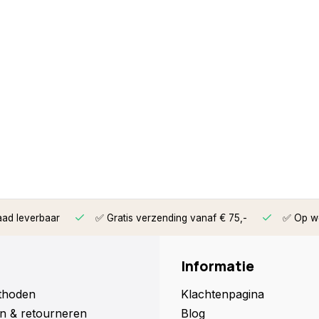
aad leverbaar
✅ Gratis verzending vanaf € 75,-
✅ Op we
Informatie
thoden
Klachtenpagina
n & retourneren
Blog