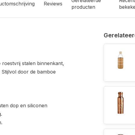
Gerelateerde
Recent
uctomschrijving
Reviews
producten
bekek
Gerelateer
roestvrij stalen binnenkant,
 Stijlvol door de bamboe
ten dop en siliconen
.
n.