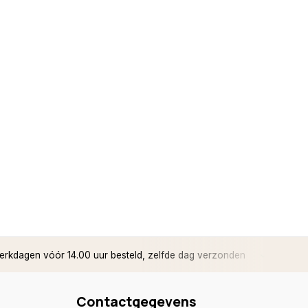
rkdagen vóór 14.00 uur besteld, zelfde dag verzonden
✅ 14 d
Contactgegevens