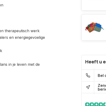
en
 en therapeutisch werk
lers en energiegevoelige
ik
Heeft u 
ans in je leven met de
Bel 
Zen
beri