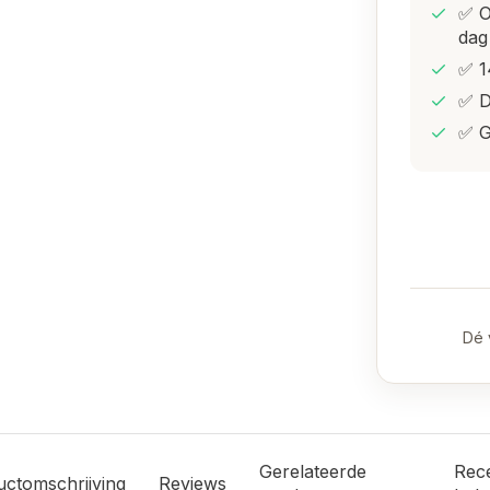
✅ O
dag
✅ 1
✅ D
✅ G
Dé 
Gerelateerde
Rec
uctomschrijving
Reviews