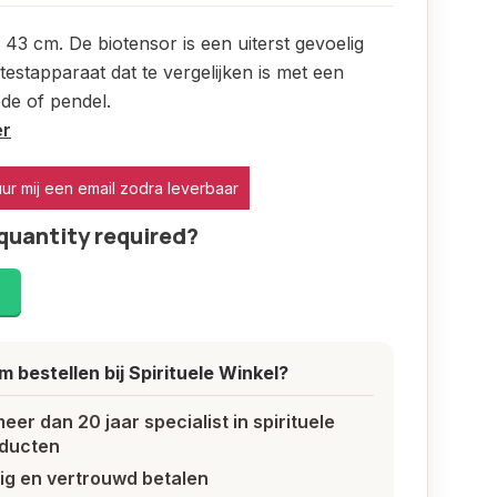
 43 cm. De biotensor is een uiterst gevoelig
testapparaat dat te vergelijken is met een
de of pendel.
er
uur mij een email zodra leverbaar
quantity required?
!
 bestellen bij Spirituele Winkel?
meer dan 20 jaar specialist in spirituele
ducten
lig en vertrouwd betalen