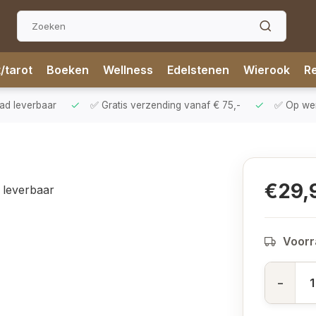
t/tarot
Boeken
Wellness
Edelstenen
Wierook
Re
aad leverbaar
✅ Gratis verzending vanaf € 75,-
✅ Op werk
€29,
 leverbaar
Voorr
-