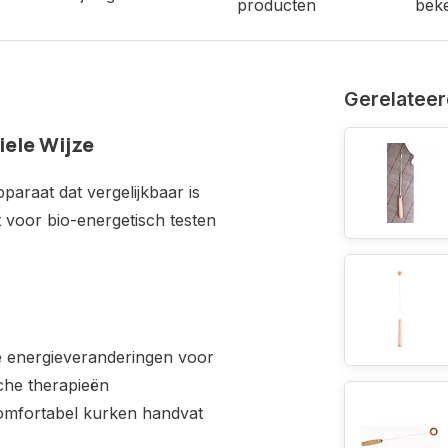
producten
bek
Gerelateer
iele Wijze
pparaat dat vergelijkbaar is
 voor bio-energetisch testen
e energieveranderingen voor
sche therapieën
omfortabel kurken handvat