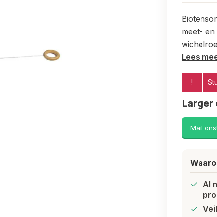
Biotensor
meet- en 
wichelroe
Lees me
!
St
Larger 
Mail ons
Waarom
Al 
pro
Vei