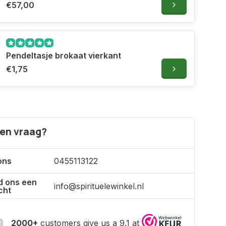
€57,00
Pendeltasje brokaat vierkant
€1,75
een vraag?
ons
0455113122
d ons een
info@spirituelewinkel.nl
cht
2000+
customers give us a 9.1 at