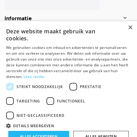
Informatie
×
Deze website maakt gebruik van
Contactgegevens
cookies.
We gebruiken cookies om inhoud en advertenties te personaliseren
en om ons verkeer te analyseren. We delen ook informatie over uw
Schijf je nu in voor de nieuwsbrief
gebruik van onze site met onze advertentie- en analysepartners, die
deze kunnen combineren met andere informatie die u aan hen heeft
verstrekt of die zij hebben verzameld door uw gebruik van hun
Abonneer
diensten.
Lees verder
STRIKT NOODZAKELIJK
PRESTATIE
TARGETING
FUNCTIONEEL
NIET-GECLASSIFICEERD
DETAILS WEERGEVEN
© Spirituele winkel - Theme made by
Pie
-
+
ALLES ACCEPTEREN
In winkelwagen
ALLES AFWIJZEN
Algemene voorwaarden
Disclaimer
Privacy Policy
Sitemap