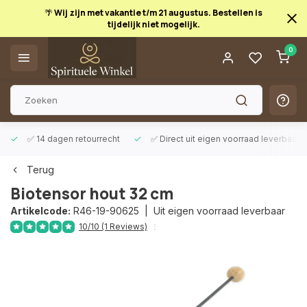
🌴 Wij zijn met vakantie t/m 21 augustus. Bestellen is
tijdelijk niet mogelijk.
0
Afrekenen is uitgeschakeld.
✅ 14 dagen retourrecht
✅ Direct uit eigen voorraad leverbaar
Terug
Biotensor hout 32 cm
Artikelcode:
R46-19-90625 |
Uit eigen voorraad leverbaar
10/10 (1 Reviews)