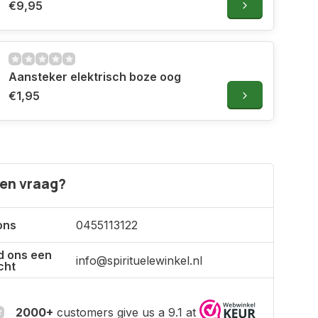
€9,95
Aansteker elektrisch boze oog
€1,95
een vraag?
ons
0455113122
d ons een
info@spirituelewinkel.nl
cht
2000+
customers give us a 9.1 at