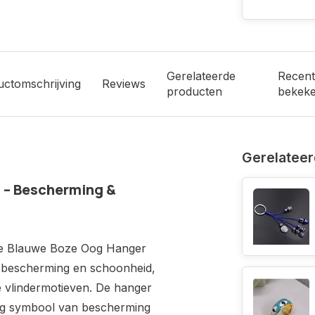
Gerelateerde
Recent
uctomschrijving
Reviews
producten
bekek
Gerelateer
 – Bescherming &
 de Blauwe Boze Oog Hanger
t bescherming en schoonheid,
e vlindermotieven. De hanger
tig symbool van bescherming