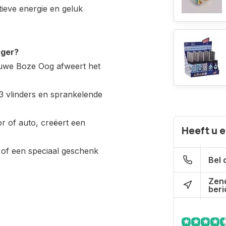
tieve energie en geluk
nger?
uwe Boze Oog afweert het
3 vlinders en sprankelende
or of auto, creëert een
Heeft u 
 of een speciaal geschenk
Bel 
Zen
beri