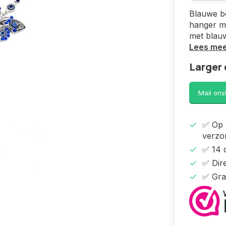
Blauwe bo
hanger me
met blauw
Lees me
Larger 
Mail ons
✅ Op 
verzo
✅ 14 
✅ Dire
✅ Gra