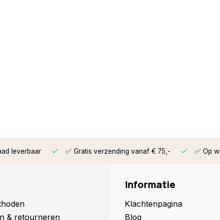
aad leverbaar
✅ Gratis verzending vanaf € 75,-
✅ Op we
Informatie
thoden
Klachtenpagina
n & retourneren
Blog