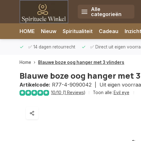
Alle
categorieën
Afrekenen is uitgeschakeld.
HOME
Nieuw
Spiritualiteit
Cadeau
Inzich
rzonden
✅ 14 dagen retourrecht
✅ Direct uit eigen voorr
Home
Blauwe boze oog hanger met 3 vlinders
Blauwe boze oog hanger met 3
Artikelcode:
R77-4-9090042 |
Uit eigen voorra
10/10 (1 Reviews)
Toon alle:
Evil eye