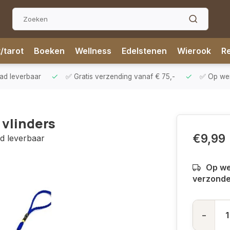
t/tarot
Boeken
Wellness
Edelstenen
Wierook
Re
aad leverbaar
✅ Gratis verzending vanaf € 75,-
✅ Op werk
 vlinders
€9,99
ad leverbaar
Op we
verzond
-