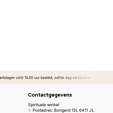
rkdagen vóór 14.00 uur besteld, zelfde dag verzonden
✅ 14 d
Contactgegevens
Spirituele winkel
✨ Postadres: Bongerd 15L 6411 JL