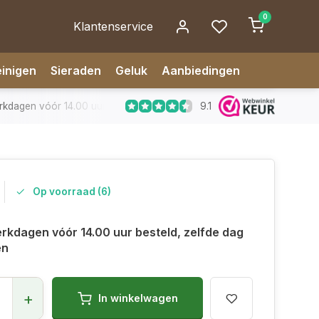
0
Klantenservice
inigen
Sieraden
Geluk
Aanbiedingen
9.1
dagen vóór 14.00 uur besteld, zelfde dag verzonden
✅ 14 da
Op voorraad (6)
rkdagen vóór 14.00 uur besteld, zelfde dag
en
+
In winkelwagen