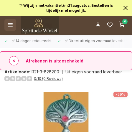
🌴 Wij zijn met vakantie t/m 21 augustus. Bestellen is
tijdelijk niet mogelijk.
Afrekenen is uitgeschakeld.
0
✅ 14 dagen retourrecht
✅ Direct uit eigen voorraad leverbaar
Terug
Boeddha boom
Artikelcode:
R21-3-828200 |
Uit eigen voorraad leverbaar
0/10 (0 Reviews)
-29%