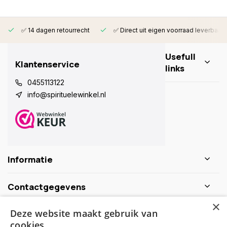
✅ 14 dagen retourrecht
✅ Direct uit eigen voorraad leverbaar
Usefull
Klantenservice
links
0455113122
info@spirituelewinkel.nl
Informatie
Contactgegevens
×
Deze website maakt gebruik van
Schijf je nu in voor de nieuwsbrief
cookies.