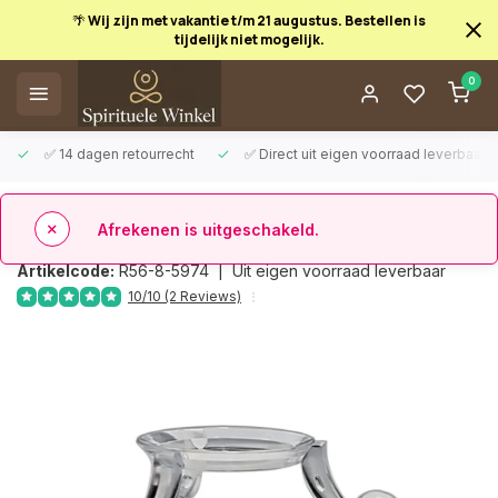
🌴 Wij zijn met vakantie t/m 21 augustus. Bestellen is
tijdelijk niet mogelijk.
0
Afrekenen is uitgeschakeld.
✅ 14 dagen retourrecht
✅ Direct uit eigen voorraad leverbaar
Terug
Bolhouder transparant 3 pootjes
Artikelcode:
R56-8-5974 |
Uit eigen voorraad leverbaar
10/10 (2 Reviews)