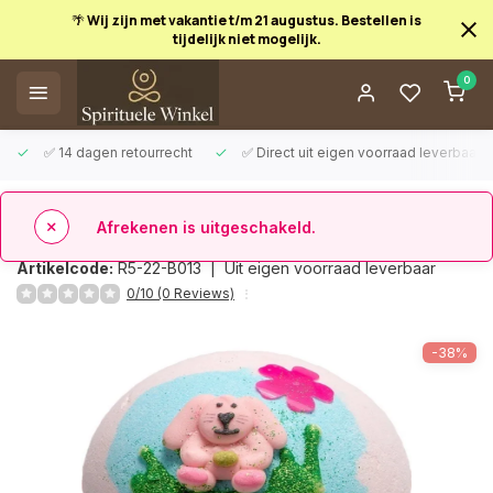
🌴 Wij zijn met vakantie t/m 21 augustus. Bestellen is
tijdelijk niet mogelijk.
Afrekenen is uitgeschakeld.
0
✅ 14 dagen retourrecht
✅ Direct uit eigen voorraad leverbaar
Terug
Bruisbal konijn
Artikelcode:
R5-22-B013 |
Uit eigen voorraad leverbaar
0/10 (0 Reviews)
-38%