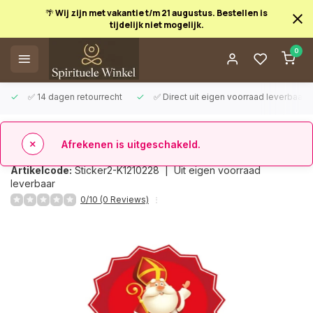
🌴 Wij zijn met vakantie t/m 21 augustus. Bestellen is
tijdelijk niet mogelijk.
Afrekenen is uitgeschakeld.
0
✅ 14 dagen retourrecht
✅ Direct uit eigen voorraad leverbaar
Terug
Cadeausticker Sinterklaas 10 stuks
Artikelcode:
Sticker2-K1210228 |
Uit eigen voorraad
leverbaar
0/10 (0 Reviews)