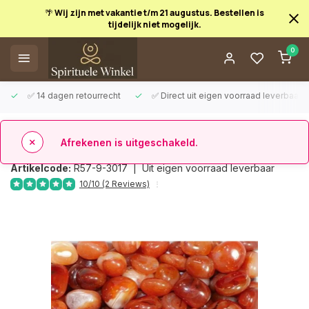
🌴 Wij zijn met vakantie t/m 21 augustus. Bestellen is
tijdelijk niet mogelijk.
Afrekenen is uitgeschakeld.
0
✅ 14 dagen retourrecht
✅ Direct uit eigen voorraad leverbaar
Terug
Carneool getrommeld
Artikelcode:
R57-9-3017 |
Uit eigen voorraad leverbaar
10/10 (2 Reviews)