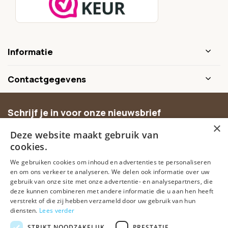
Informatie
Contactgegevens
Schrijf je in voor onze nieuwsbrief
×
Ontvang inspiratie, nieuwe producten en exclusieve
Deze website maakt gebruik van
aanbiedingen.
cookies.
We gebruiken cookies om inhoud en advertenties te personaliseren
Abonneer
en om ons verkeer te analyseren. We delen ook informatie over uw
gebruik van onze site met onze advertentie- en analysepartners, die
deze kunnen combineren met andere informatie die u aan hen heeft
verstrekt of die zij hebben verzameld door uw gebruik van hun
diensten.
Lees verder
STRIKT NOODZAKELIJK
PRESTATIE