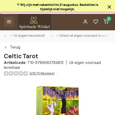
🌴 Wij zijn met vakantie t/m 21 augustus. Bestellen is
tijdelijk niet mogelijk.
Afrekenen is uitgeschakeld.
0
✅ 14 dagen retourrecht
✅ Direct uit eigen voorraad leverbaar
Terug
Celtic Tarot
Artikelcode:
T10-9789063784812 |
Uit eigen voorraad
leverbaar
0/10 (0 Reviews)