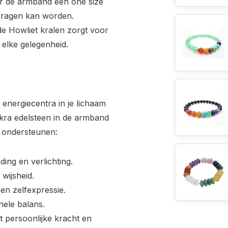
r de armband een one size
gedragen kan worden.
de Howliet kralen zorgt voor
r elke gelegenheid.
nergiecentra in je lichaam
akra edelsteen in de armband
e ondersteunen:
ding en verlichting.
 wijsheid.
en zelfexpressie.
nele balans.
t persoonlijke kracht en