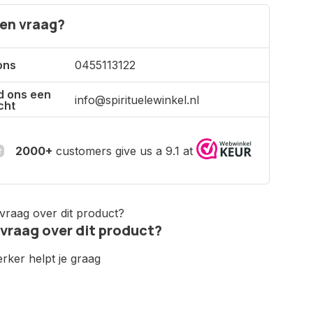
een vraag?
ons
0455113122
d ons een
info@spirituelewinkel.nl
cht
2000+
customers give us a 9.1 at
 vraag over dit product?
ker helpt je graag