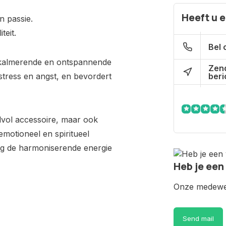
Heeft u 
en passie.
teit.
Bel 
 kalmerende en ontspannende
Zen
beri
stress en angst, en bevordert
jlvol accessoire, maar ook
motioneel en spiritueel
ag de harmoniserende energie
Heb je een
Onze medewer
Send mail