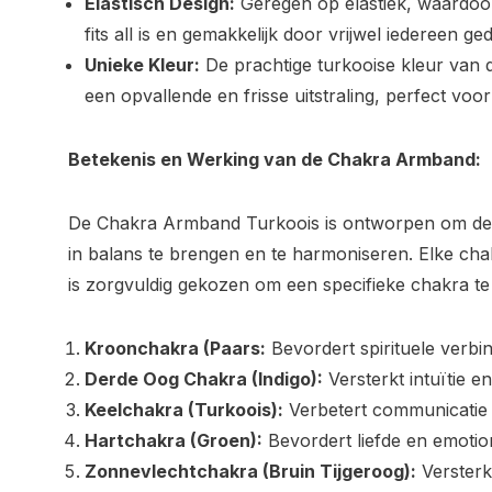
Elastisch Design:
Geregen op elastiek, waardoo
fits all is en gemakkelijk door vrijwel iedereen 
Unieke Kleur:
De prachtige turkooise kleur van 
een opvallende en frisse uitstraling, perfect voo
Betekenis en Werking van de Chakra Armband:
De Chakra Armband Turkoois is ontworpen om de e
in balans te brengen en te harmoniseren. Elke ch
is zorgvuldig gekozen om een specifieke chakra t
Kroonchakra (Paars:
Bevordert spirituele verbin
Derde Oog Chakra (Indigo):
Versterkt intuïtie en
Keelchakra (Turkoois):
Verbetert communicatie 
Hartchakra (Groen):
Bevordert liefde en emotio
Zonnevlechtchakra (Bruin Tijgeroog):
Versterk