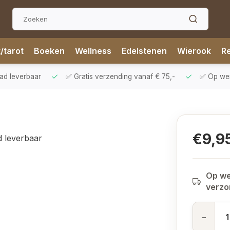
t/tarot
Boeken
Wellness
Edelstenen
Wierook
Re
aad leverbaar
✅ Gratis verzending vanaf € 75,-
✅ Op werk
€9,9
d leverbaar
Op we
verz
-