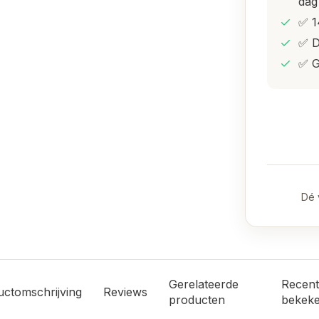
dag
✅ 1
✅ D
✅ G
Dé 
Gerelateerde
Recent
uctomschrijving
Reviews
producten
bekek