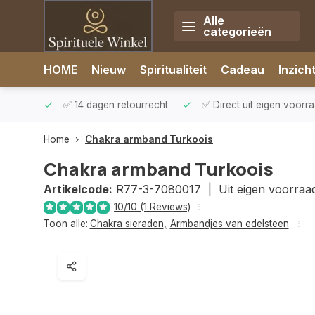
Alle
categorieën
Afrekenen is uitgeschakeld.
HOME
Nieuw
Spiritualiteit
Cadeau
Inzich
rzonden
✅ 14 dagen retourrecht
✅ Direct uit eigen voorr
Home
Chakra armband Turkoois
Chakra armband Turkoois
Artikelcode:
R77-3-7080017 |
Uit eigen voorraa
10/10 (1 Reviews)
Toon alle:
Chakra sieraden
,
Armbandjes van edelsteen