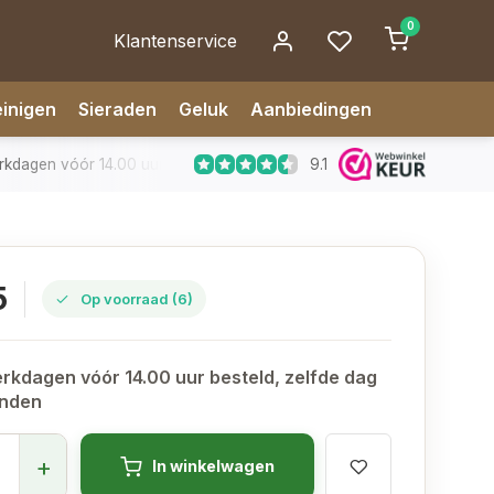
0
Klantenservice
inigen
Sieraden
Geluk
Aanbiedingen
9.1
dagen vóór 14.00 uur besteld, zelfde dag verzonden
✅ 14 da
5
Op voorraad (6)
rkdagen vóór 14.00 uur besteld, zelfde dag
onden
+
In winkelwagen