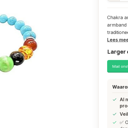
Chakra a
armband m
tradition
Lees me
Larger 
Mail ons
Waarom
Al 
pro
Vei
✅ O