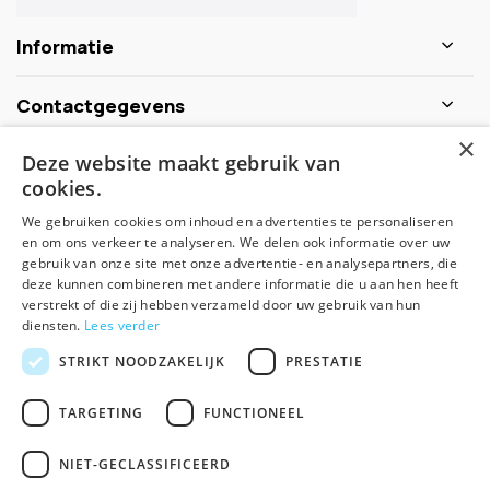
Informatie
Contactgegevens
×
Deze website maakt gebruik van
Schijf je nu in voor de nieuwsbrief
cookies.
We gebruiken cookies om inhoud en advertenties te personaliseren
Abonneer
en om ons verkeer te analyseren. We delen ook informatie over uw
gebruik van onze site met onze advertentie- en analysepartners, die
deze kunnen combineren met andere informatie die u aan hen heeft
verstrekt of die zij hebben verzameld door uw gebruik van hun
diensten.
Lees verder
STRIKT NOODZAKELIJK
PRESTATIE
TARGETING
FUNCTIONEEL
© Spirituele winkel - Theme made by
Pie
NIET-GECLASSIFICEERD
Algemene voorwaarden
Disclaimer
Privacy Policy
Sitemap