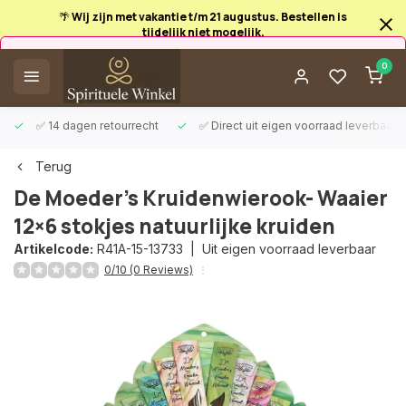
🌴 Wij zijn met vakantie t/m 21 augustus. Bestellen is
tijdelijk niet mogelijk.
Afrekenen is uitgeschakeld.
0
✅ 14 dagen retourrecht
✅ Direct uit eigen voorraad leverbaar
Terug
De Moeder's Kruidenwierook- Waaier
12×6 stokjes natuurlijke kruiden
Artikelcode:
R41A-15-13733 |
Uit eigen voorraad leverbaar
0/10 (0 Reviews)