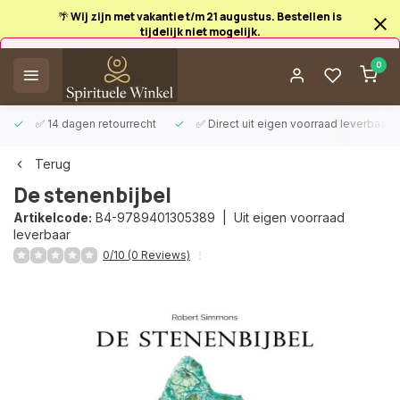
🌴 Wij zijn met vakantie t/m 21 augustus. Bestellen is
tijdelijk niet mogelijk.
Afrekenen is uitgeschakeld.
0
✅ 14 dagen retourrecht
✅ Direct uit eigen voorraad leverbaar
Terug
De stenenbijbel
Artikelcode:
B4-9789401305389 |
Uit eigen voorraad
leverbaar
0/10 (0 Reviews)