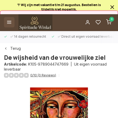
🌴 Wij zijn met vakantie t/m 21 augustus. Bestellen is
tijdelijk niet mogelijk.
Afrekenen is uitgeschakeld.
0
✅ 14 dagen retourrecht
✅ Direct uit eigen voorraad leverbaar
Terug
De wijsheid van de vrouwelijke ziel
Artikelcode:
K105-9789044747669 |
Uit eigen voorraad
leverbaar
0/10 (0 Reviews)