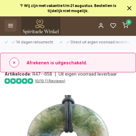
🌴 Wij zijn met vakantie t/m 21 augustus. Bestellen is
tijdelijk niet mogelijk.
Afrekenen is uitgeschakeld.
0
✅ 14 dagen retourrecht
✅ Direct uit eigen voorraad leverbaar
Terug
Donut mosagaat 3 cm
Artikelcode:
R47--658 |
Uit eigen voorraad leverbaar
10/10 (1 Reviews)