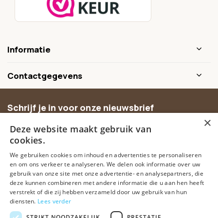
Informatie
Contactgegevens
Schrijf je in voor onze nieuwsbrief
×
Ontvang inspiratie, nieuwe producten en exclusieve
Deze website maakt gebruik van
aanbiedingen.
cookies.
We gebruiken cookies om inhoud en advertenties te personaliseren
Abonneer
en om ons verkeer te analyseren. We delen ook informatie over uw
gebruik van onze site met onze advertentie- en analysepartners, die
deze kunnen combineren met andere informatie die u aan hen heeft
verstrekt of die zij hebben verzameld door uw gebruik van hun
diensten.
Lees verder
STRIKT NOODZAKELIJK
PRESTATIE