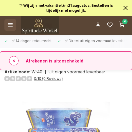
🌴 Wij zijn met vakantie t/m 21 augustus. Bestellen is
tijdelijk niet mogelijk.
Afrekenen is uitgeschakeld.
0
✅ 14 dagen retourrecht
✅ Direct uit eigen voorraad leverbaar
Terug
Dragons Blood blue wierook
Artikelcode:
W-40 |
Uit eigen voorraad leverbaar
0/10 (0 Reviews)