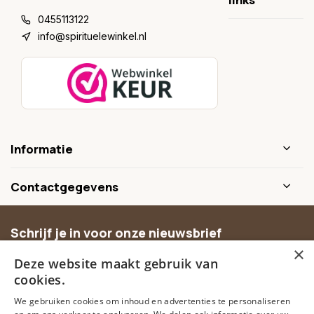
0455113122
info@spirituelewinkel.nl
Informatie
Contactgegevens
Schrijf je in voor onze nieuwsbrief
×
Ontvang inspiratie, nieuwe producten en exclusieve
Deze website maakt gebruik van
aanbiedingen.
cookies.
We gebruiken cookies om inhoud en advertenties te personaliseren
Abonneer