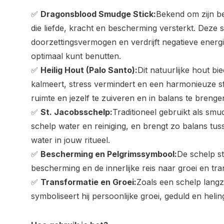
✅
Dragonsblood
Smudge
Stick:
Bekend
om
zijn
b
die
liefde,
kracht
en
bescherming
versterkt.
Deze
doorzettingsvermogen
en
verdrijft
negatieve
energ
optimaal
kunt
benutten.
✅
Heilig
Hout (
Palo
Santo):
Dit
natuurlijke
hout
bi
kalmeert,
stress
vermindert
en
een
harmonieuze
s
ruimte
en
jezelf
te
zuiveren
en
in
balans
te
brenge
✅
St.
Jacobsschelp:
Traditioneel
gebruikt
als
smu
schelp
water
en
reiniging,
en
brengt
zo
balans
tus
water
in
jouw
ritueel.
✅
Bescherming
en
Pelgrimssymbool:
De
schelp
s
bescherming
en
de
innerlijke
reis
naar
groei
en
tra
✅
Transformatie
en
Groei:
Zoals
een
schelp
lang
symboliseert
hij
persoonlijke
groei,
geduld
en
helin