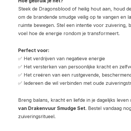
Hoe
gebruik
je
het?
Steek
de
Dragonsblood
of
heilig
hout
aan,
houd
d
om
de
brandende
smudge
veilig
op
te
vangen
en
l
ruimte
bewegen.
Stel
een
intentie
voor
zuivering,
voel
hoe
de
energie
rondom
je
transformeert.
Perfect
voor:
✅
Het
verdrijven
van
negatieve
energie
✅
Het
versterken
van
persoonlijke
kracht
en
zelf
✅
Het
creëren
van
een
rustgevende,
beschermen
✅
Iedereen
die
wil
verbinden
met
oude
zuiveringstr
Breng
balans,
kracht
en
liefde
in
je
dagelijks
leven
van
Drakenvuur
Smudge
Set
.
Bestel
vandaag
no
zuiveringsritueel.