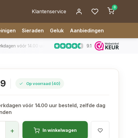
0
Klantenservice
inigen
Sieraden
Geluk
Aanbiedingen
9.1
dagen vóór 14.00 uur besteld, zelfde dag verzonden
✅ 14 da
99
Op voorraad (40)
rkdagen vóór 14.00 uur besteld, zelfde dag
onden
+
In winkelwagen