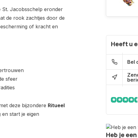
e
St.
Jacobsschelp
eronder
aat
de
rook
zachtjes
door
de
bescherming
of
kracht
en
Heeft u 
Bel 
vertrouwen
Zen
de
sfeer
beri
adities
met
deze
bijzondere
Ritueel
g
en
start
je
eigen
Heb je een