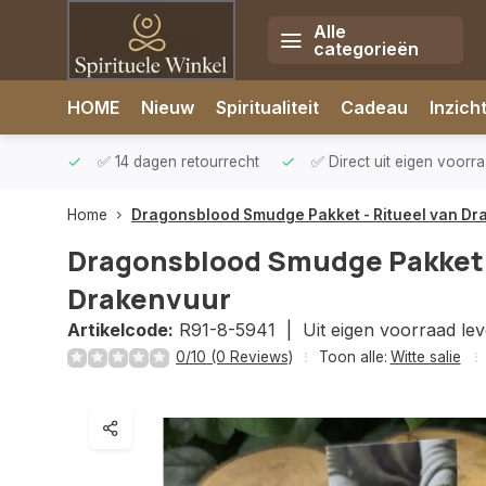
Alle
categorieën
Afrekenen is uitgeschakeld.
HOME
Nieuw
Spiritualiteit
Cadeau
Inzich
rzonden
✅ 14 dagen retourrecht
✅ Direct uit eigen voorr
Home
Dragonsblood Smudge Pakket - Ritueel van Dr
Dragonsblood Smudge Pakket -
Drakenvuur
Artikelcode:
R91-8-5941 |
Uit eigen voorraad le
0/10 (0 Reviews)
Toon alle:
Witte salie