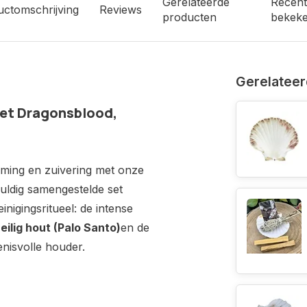
Gerelateerde
Recent
uctomschrijving
Reviews
producten
bekek
Gerelateer
et
Dragonsblood,
rming
en
zuivering
met
onze
uldig
samengestelde
set
einigingsritueel:
de
intense
eilig
hout (
Palo
Santo)
en
de
enisvolle
houder.