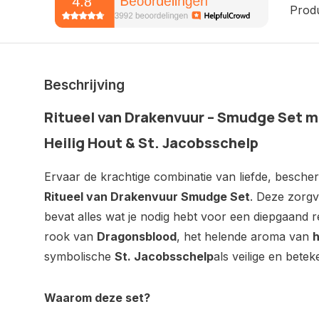
Prod
Beschrijving
Ritueel
van
Drakenvuur –
Smudge
Set
m
Heilig
Hout &
St.
Jacobsschelp
Ervaar
de
krachtige
combinatie
van
liefde,
besche
Ritueel
van
Drakenvuur
Smudge
Set
.
Deze
zorgv
bevat
alles
wat
je
nodig
hebt
voor
een
diepgaand
r
rook
van
Dragonsblood
,
het
helende
aroma
van
h
symbolische
St.
Jacobsschelp
als
veilige
en
betek
Waarom
deze
set?