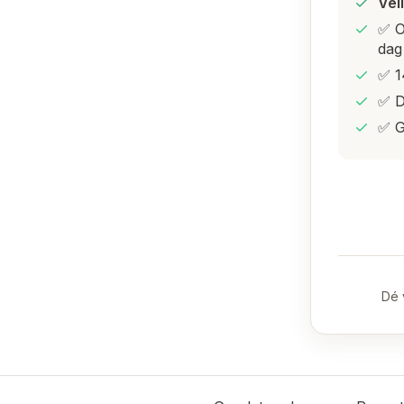
Vei
✅ O
dag
✅ 1
✅ D
✅ G
Dé 