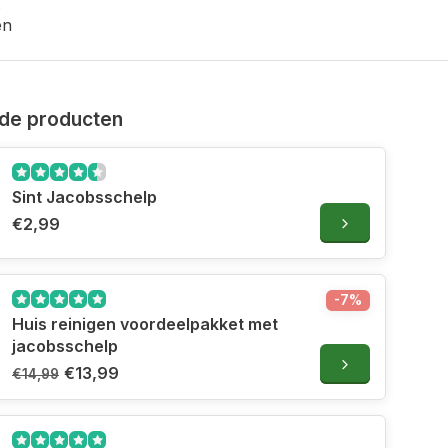
en
de producten
Sint Jacobsschelp
€2,99
-7%
Huis reinigen voordeelpakket met
jacobsschelp
€13,99
€14,99