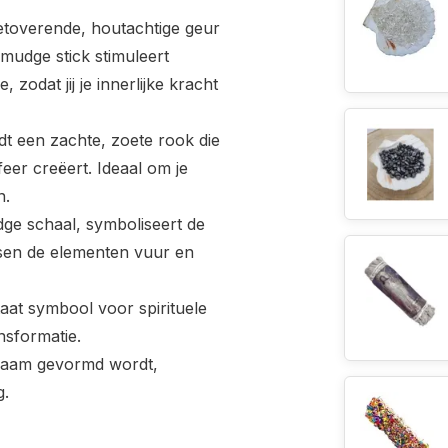
etoverende,
houtachtige
geur
smudge
stick
stimuleert
ie,
zodat
jij
je
innerlijke
kracht
edt
een
zachte,
zoete
rook
die
feer
creëert.
Ideaal
om
je
n.
dge
schaal,
symboliseert
de
sen
de
elementen
vuur
en
taat
symbool
voor
spirituele
nsformatie.
zaam
gevormd
wordt,
g.