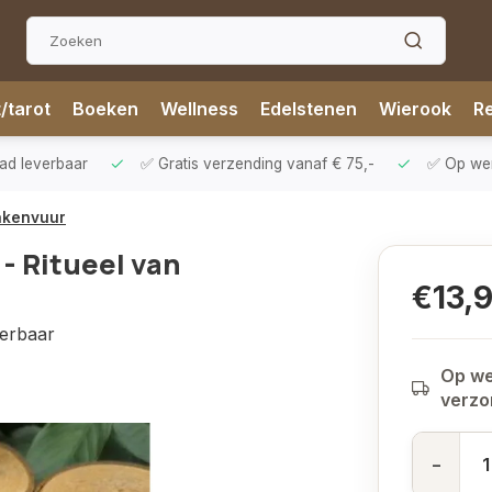
t/tarot
Boeken
Wellness
Edelstenen
Wierook
Re
aad leverbaar
✅ Gratis verzending vanaf € 75,-
✅ Op werk
akenvuur
 Ritueel van
€13,
verbaar
Op we
verz
-