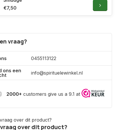
Smudge
€7,50
een vraag?
ons
0455113122
d ons een
info@spirituelewinkel.nl
cht
2000+
customers give us a 9.1 at
 vraag over dit product?