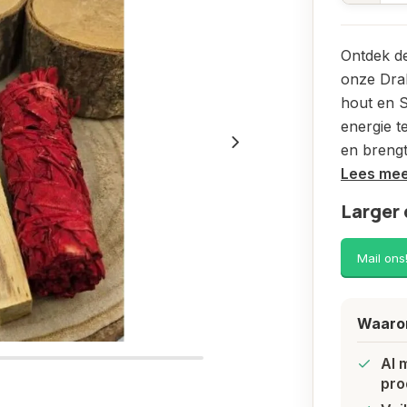
Ontdek de
onze Dra
hout en S
energie t
en brengt
Lees me
Larger 
Mail ons
Waarom
Al 
pro