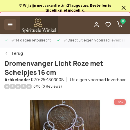
🌴 Wij zijn met vakantie t/m 21 augustus. Bestellen is
tijdelijk niet mogelijk.
Afrekenen is uitgeschakeld.
0
✅ 14 dagen retourrecht
✅ Direct uit eigen voorraad leverbaar
Terug
Dromenvanger Licht Roze met
Schelpjes 16 cm
Artikelcode:
R70-25-1803008 |
Uit eigen voorraad leverbaar
0/10 (0 Reviews)
-6%