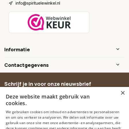
info@spirituelewinkel.nl
Informatie
Contactgegevens
Schrijf je in voor onze nieuwsbrief
×
Ontvang inspiratie, nieuwe producten en exclusieve
Deze website maakt gebruik van
aanbiedingen.
cookies.
We gebruiken cookies om inhoud en advertenties te personaliseren
Abonneer
en om ons verkeer te analyseren. We delen ook informatie over uw
gebruik van onze site met onze advertentie- en analysepartners, die
deze kunnen combineren met andere informatie die u aan hen heeft