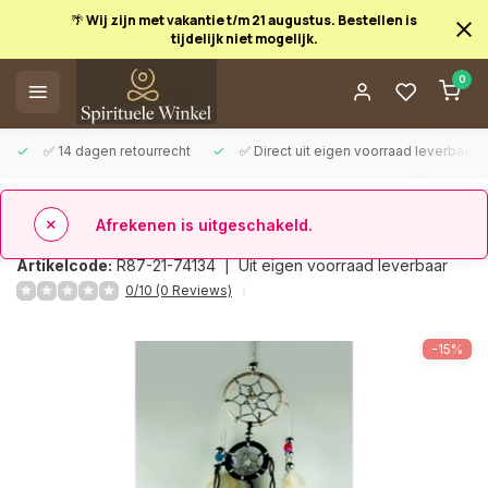
🌴 Wij zijn met vakantie t/m 21 augustus. Bestellen is
tijdelijk niet mogelijk.
Afrekenen is uitgeschakeld.
0
✅ 14 dagen retourrecht
✅ Direct uit eigen voorraad leverbaar
Terug
Dromenvanger zwart wit
Artikelcode:
R87-21-74134 |
Uit eigen voorraad leverbaar
0/10 (0 Reviews)
-15%