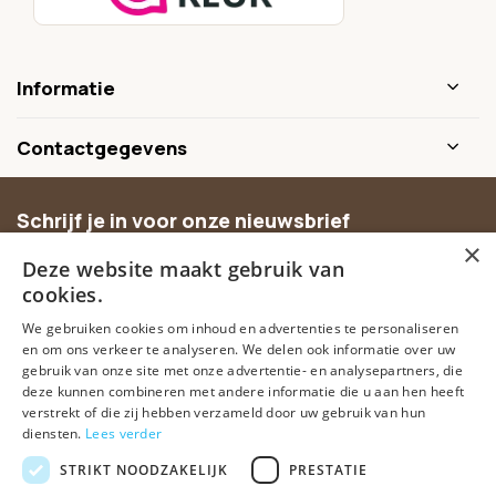
Informatie
Contactgegevens
Schrijf je in voor onze nieuwsbrief
×
Ontvang inspiratie, nieuwe producten en exclusieve
Deze website maakt gebruik van
aanbiedingen.
cookies.
We gebruiken cookies om inhoud en advertenties te personaliseren
Abonneer
en om ons verkeer te analyseren. We delen ook informatie over uw
gebruik van onze site met onze advertentie- en analysepartners, die
deze kunnen combineren met andere informatie die u aan hen heeft
verstrekt of die zij hebben verzameld door uw gebruik van hun
diensten.
Lees verder
STRIKT NOODZAKELIJK
PRESTATIE