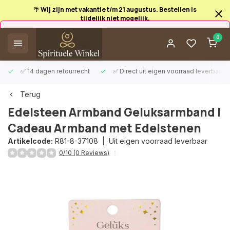
🌴 Wij zijn met vakantie t/m 21 augustus. Bestellen is
tijdelijk niet mogelijk.
Afrekenen is uitgeschakeld.
0
✅ 14 dagen retourrecht
✅ Direct uit eigen voorraad leverbaar
Terug
Edelsteen Armband Geluksarmband |
Cadeau Armband met Edelstenen
Artikelcode:
R81-8-37108 |
Uit eigen voorraad leverbaar
0/10 (0 Reviews)