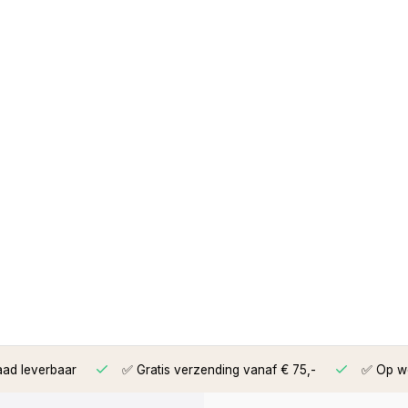
aad leverbaar
✅ Gratis verzending vanaf € 75,-
✅ Op we