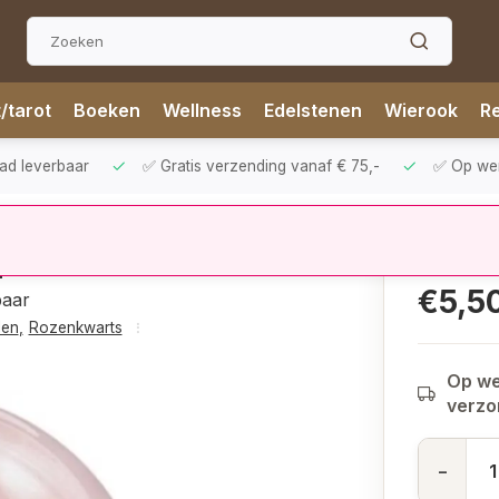
t/tarot
Boeken
Wellness
Edelstenen
Wierook
Re
aad leverbaar
✅ Gratis verzending vanaf € 75,-
✅ Op werk
m
€5,5
baar
len
,
Rozenkwarts
Op we
verz
-