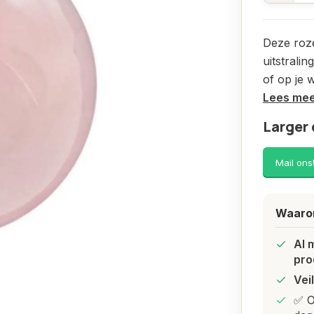
Deze roz
uitstrali
of op je 
Lees me
Larger 
Mail ons
Waarom
Al 
pro
Vei
✅ O