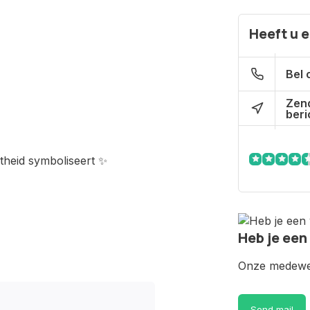
Heeft u 
Bel 
Zen
beri
chtheid symboliseert ✨
Heb je een
Onze medewer
Send mail