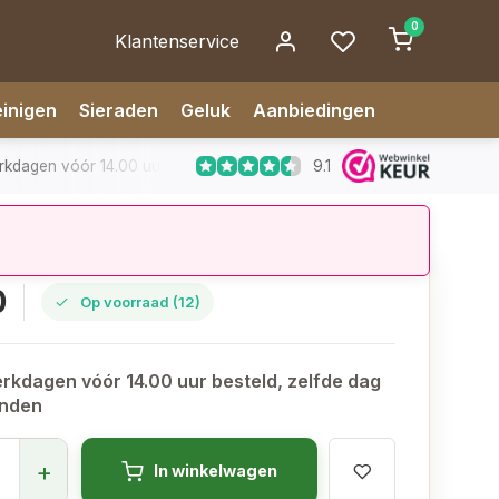
0
Klantenservice
inigen
Sieraden
Geluk
Aanbiedingen
9.1
dagen vóór 14.00 uur besteld, zelfde dag verzonden
✅ 14 da
0
Op voorraad (12)
rkdagen vóór 14.00 uur besteld, zelfde dag
onden
+
In winkelwagen