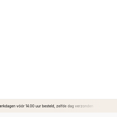
rkdagen vóór 14.00 uur besteld, zelfde dag verzonden
✅ 14 d