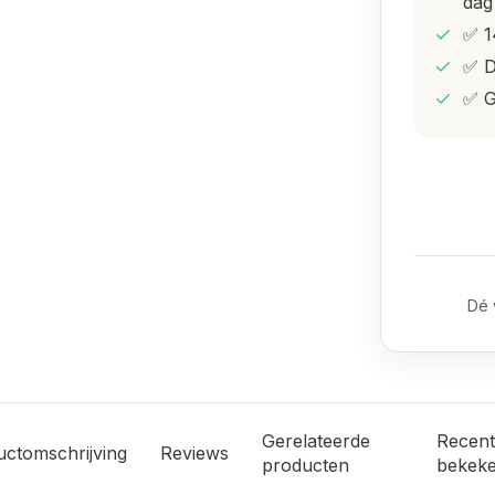
dag
✅ 1
✅ D
✅ G
Dé 
Gerelateerde
Recent
uctomschrijving
Reviews
producten
bekek