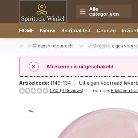
Alle
categorieën
Afrekenen is uitgeschakeld.
HOME
Nieuw
Spiritualiteit
Cadeau
Inzich
rzonden
✅ 14 dagen retourrecht
✅ Direct uit eigen voorr
Home
Edelsteen bol Rozekwarts 2 cm
Edelsteen bol Rozekwarts 2 c
Artikelcode:
R49-134 |
Uit eigen voorraad lever
0/10 (0 Reviews)
Toon alle:
Edelsteen bol