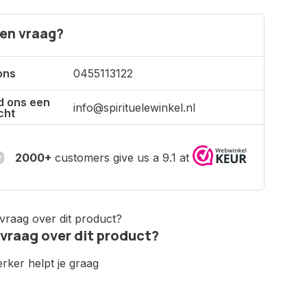
een vraag?
ons
0455113122
d ons een
info@spirituelewinkel.nl
cht
2000+
customers give us a 9.1 at
 vraag over dit product?
ker helpt je graag