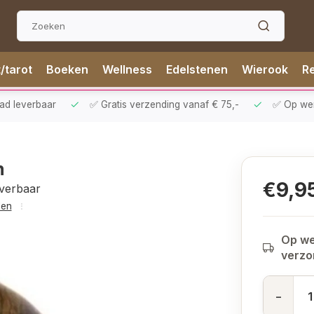
t/tarot
Boeken
Wellness
Edelstenen
Wierook
Re
aad leverbaar
✅ Gratis verzending vanaf € 75,-
✅ Op werk
m
€9,9
everbaar
len
Op we
verz
-