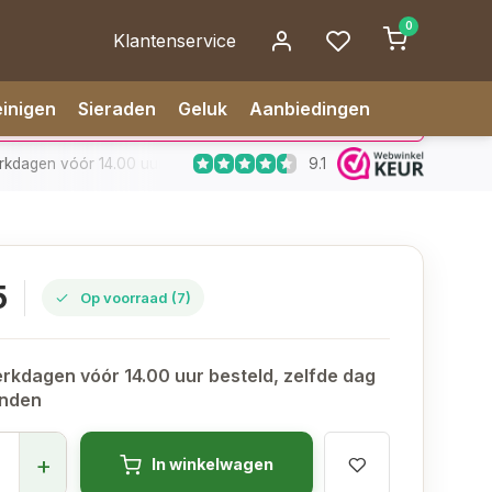
0
Klantenservice
inigen
Sieraden
Geluk
Aanbiedingen
9.1
dagen vóór 14.00 uur besteld, zelfde dag verzonden
✅ 14 da
5
Op voorraad (7)
rkdagen vóór 14.00 uur besteld, zelfde dag
onden
+
In winkelwagen