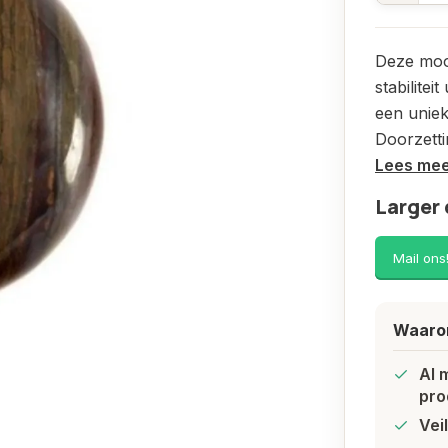
Deze mooi
stabilitei
een uniek
Doorzett
Lees me
Larger 
Mail ons
Waarom
Al 
pro
Vei