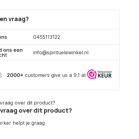
een vraag?
ons
0455113122
d ons een
info@spirituelewinkel.nl
cht
2000+
customers give us a 9.1 at
 vraag over dit product?
ker helpt je graag