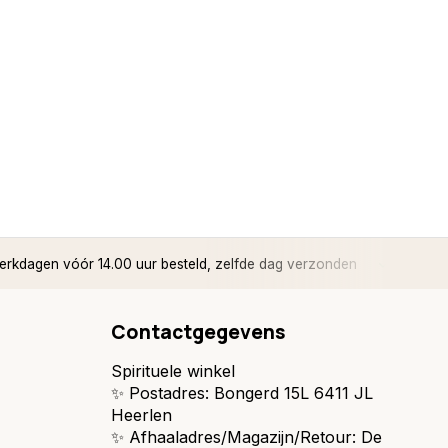
rkdagen vóór 14.00 uur besteld, zelfde dag verzonden
✅ 14 d
Contactgegevens
Spirituele winkel
✨ Postadres: Bongerd 15L 6411 JL
Heerlen
✨ Afhaaladres/Magazijn/Retour: De