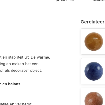
Gerelateer
 en stabiliteit uit. De warme,
aling en maken het een
of als decoratief object.
e en balans
uaties en versterkt