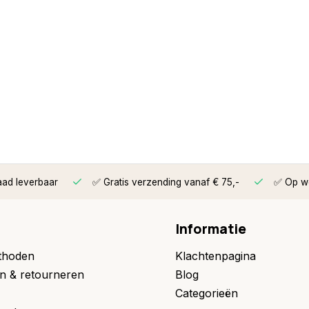
aad leverbaar
✅ Gratis verzending vanaf € 75,-
✅ Op we
Informatie
thoden
Klachtenpagina
n & retourneren
Blog
Categorieën