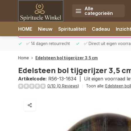
Alle
categorieën
Afrekenen is uitgeschakeld.
HOME
Nieuw
Spiritualiteit
Cadeau
Inzich
rzonden
✅ 14 dagen retourrecht
✅ Direct uit eigen voorr
Home
Edelsteen bol tijgerijzer 3,5 cm
Edelsteen bol tijgerijzer 3,5 c
Artikelcode:
R56-13-1634 |
Uit eigen voorraad l
0/10 (0 Reviews)
Toon alle:
Edelsteen bol