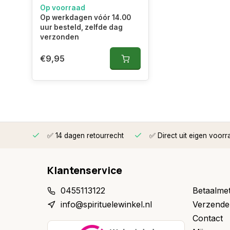
Op voorraad
Op werkdagen vóór 14.00
uur besteld, zelfde dag
verzonden
€9,95
rzonden
✅ 14 dagen retourrecht
✅ Direct uit eigen voorr
Klantenservice
0455113122
Betaalme
info@spirituelewinkel.nl
Verzende
Contact