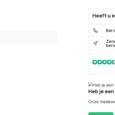
Heeft u 
Bel 
Zen
beri
Heb je een
Onze medewer