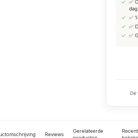
✅ O
dag
✅ 1
✅ D
✅ G
Dé 
Gerelateerde
Recent
uctomschrijving
Reviews
producten
bekek