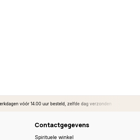
rkdagen vóór 14.00 uur besteld, zelfde dag verzonden
✅ 14 d
Contactgegevens
Spirituele winkel