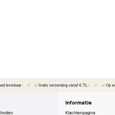
aad leverbaar
✅ Gratis verzending vanaf € 75,-
✅ Op we
Informatie
thoden
Klachtenpagina