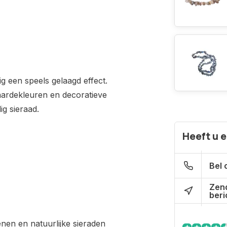
ig een speels gelaagd effect.
aardekleuren en decoratieve
ig sieraad.
Heeft u 
Bel 
Zen
beri
nen en natuurlijke sieraden