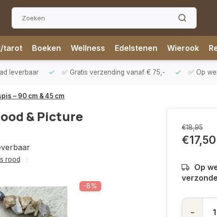
t/tarot
Boeken
Wellness
Edelstenen
Wierook
Re
aad leverbaar
✅ Gratis verzending vanaf € 75,-
✅ Op werk
spis – 90 cm & 45 cm
Rood & Picture
€18,95
€17,50
everbaar
is rood
Op we
verzond
-8%
-