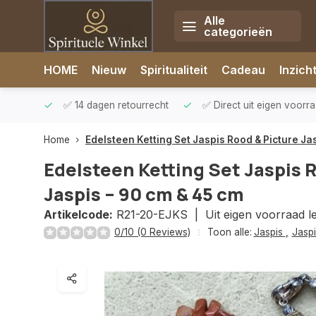
Alle
categorieën
Afrekenen is uitgeschakeld.
HOME
Nieuw
Spiritualiteit
Cadeau
Inzich
rzonden
✅ 14 dagen retourrecht
✅ Direct uit eigen voorr
Home
Edelsteen Ketting Set Jaspis Rood & Picture Ja
Edelsteen Ketting Set Jaspis 
Jaspis – 90 cm & 45 cm
Artikelcode:
R21-20-EJKS |
Uit eigen voorraad l
0/10 (0 Reviews)
Toon alle:
Jaspis
,
Jasp