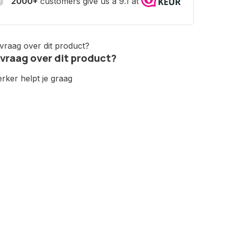
2000+
customers give us a 9.1 at
 vraag over dit product?
ker helpt je graag