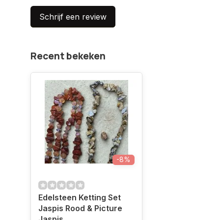
Schrijf een review
Recent bekeken
-8%
Edelsteen Ketting Set
Jaspis Rood & Picture
Jaspis