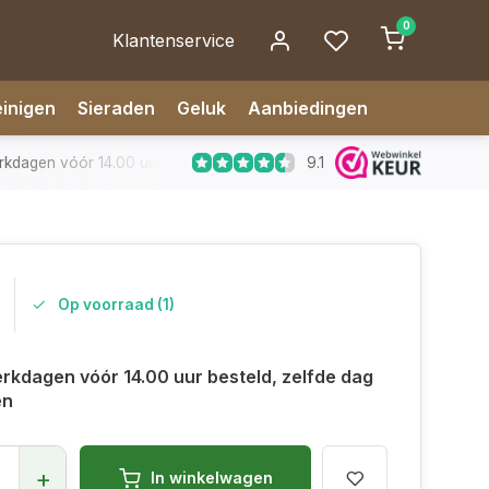
0
Klantenservice
inigen
Sieraden
Geluk
Aanbiedingen
9.1
dagen vóór 14.00 uur besteld, zelfde dag verzonden
✅ 14 da
Op voorraad (1)
rkdagen vóór 14.00 uur besteld, zelfde dag
en
+
In winkelwagen