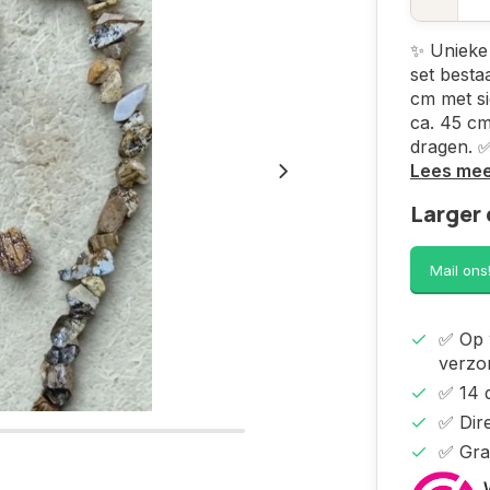
✨ Unieke 
set besta
cm met si
ca. 45 cm
dragen. 
Lees me
Larger 
Mail ons
✅ Op 
verzo
✅ 14 
✅ Dire
✅ Gra