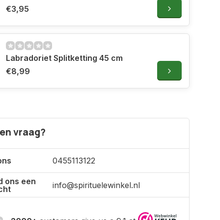
€3,95
Labradoriet Splitketting 45 cm
€8,99
een vraag?
ons
0455113122
d ons een
info@spirituelewinkel.nl
cht