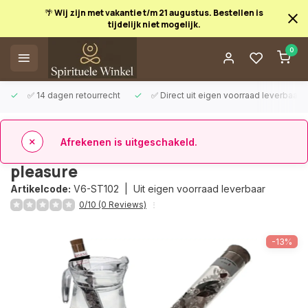
🌴 Wij zijn met vakantie t/m 21 augustus. Bestellen is
tijdelijk niet mogelijk.
Afrekenen is uitgeschakeld.
0
✅ 14 dagen retourrecht
✅ Direct uit eigen voorraad leverbaar
Terug
Edelsteenwaterstaaf Maxi Desire &
pleasure
Artikelcode:
V6-ST102 |
Uit eigen voorraad leverbaar
0/10 (0 Reviews)
-13%