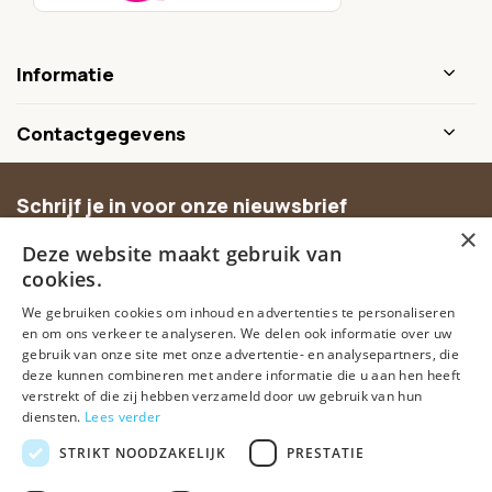
Informatie
Contactgegevens
Schrijf je in voor onze nieuwsbrief
×
Ontvang inspiratie, nieuwe producten en exclusieve
Deze website maakt gebruik van
aanbiedingen.
cookies.
We gebruiken cookies om inhoud en advertenties te personaliseren
Abonneer
en om ons verkeer te analyseren. We delen ook informatie over uw
gebruik van onze site met onze advertentie- en analysepartners, die
deze kunnen combineren met andere informatie die u aan hen heeft
verstrekt of die zij hebben verzameld door uw gebruik van hun
diensten.
Lees verder
STRIKT NOODZAKELIJK
PRESTATIE