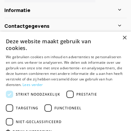
Informatie
Contactgegevens
×
Deze website maakt gebruik van
Schijf je nu in voor de nieuwsbrief
cookies.
We gebruiken cookies om inhoud en advertenties te personaliseren
Abonneer
en om ons verkeer te analyseren. We delen ook informatie over uw
gebruik van onze site met onze advertentie- en analysepartners, die
deze kunnen combineren met andere informatie die u aan hen heeft
verstrekt of die zij hebben verzameld door uw gebruik van hun
diensten.
Lees verder
STRIKT NOODZAKELIJK
PRESTATIE
TARGETING
FUNCTIONEEL
© Spirituele winkel - Theme made by
Pie
NIET-GECLASSIFICEERD
Algemene voorwaarden
Disclaimer
Privacy Policy
Sitemap