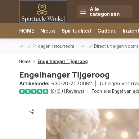
Alle
categorieën
Afrekenen is uitgeschakeld.
HOME
Nieuw
Spiritualiteit
Cadeau
Inzich
rzonden
✅ 14 dagen retourrecht
✅ Direct uit eigen voorr
Home
Engelhanger Tijgeroog
Engelhanger Tijgeroog
Artikelcode:
R30-20-7070082 |
Uit eigen voorra
10/10 (1 Reviews)
Toon alle:
Engel van ed