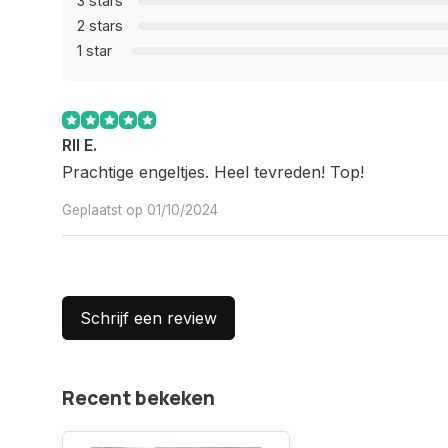
3 stars
2 stars
1 star
Rll E.
Prachtige engeltjes. Heel tevreden! Top!
Geplaatst op 01/10/2024
Schrijf een review
Recent bekeken