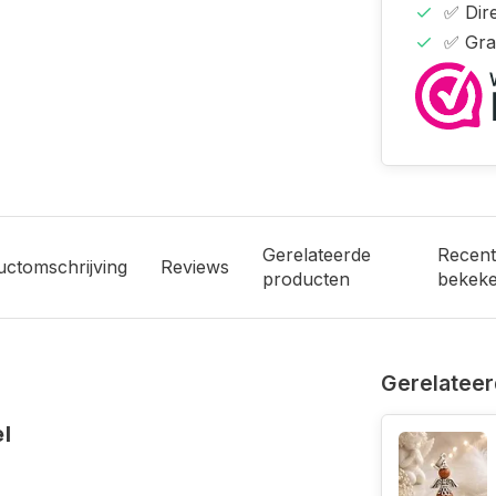
✅ Dire
✅ Gra
Gerelateerde
Recent
uctomschrijving
Reviews
producten
bekek
Gerelateer
l