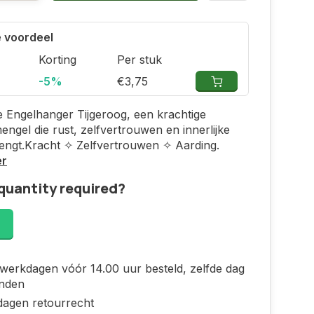
 voordeel
Korting
Per stuk
-5%
€3,75
 Engelhanger Tijgeroog, een krachtige
ngel die rust, zelfvertrouwen en innerlijke
engt.Kracht ✧ Zelfvertrouwen ✧ Aarding.
er
quantity required?
!
werkdagen vóór 14.00 uur besteld, zelfde dag
nden
dagen retourrecht