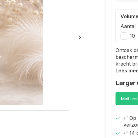
Volume
Aantal
10
Ontdek de
bescherme
kracht br
Lees me
Larger 
Mail ons
✅ Op 
verzo
✅ 14 