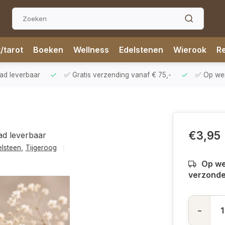
t/tarot
Boeken
Wellness
Edelstenen
Wierook
Re
aad leverbaar
✅ Gratis verzending vanaf € 75,-
✅ Op werk
€3,95
ad leverbaar
elsteen
,
Tijgeroog
Op we
verzond
-