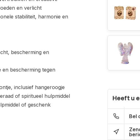
loeden en verlicht
nele stabiliteit, harmonie en
acht, bescherming en
me en bescherming tegen
ontje, inclusief hangeroogje
raad of spiritueel hulpmiddel
Heeft u 
hulpmiddel of geschenk
Bel 
Zen
beri