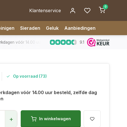
0
Klantenservice
inigen
Sieraden
Geluk
Aanbiedingen
9.1
dagen vóór 14.00 uur besteld, zelfde dag verzonden
✅ 14 da
Op voorraad (73)
rkdagen vóór 14.00 uur besteld, zelfde dag
en
+
In winkelwagen