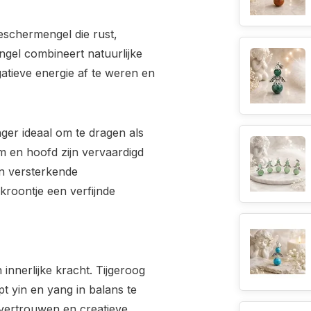
eschermengel die rust,
ngel combineert natuurlijke
gatieve energie af te weren en
er ideaal om te dragen als
am en hoofd zijn vervaardigd
en versterkende
kroontje een verfijnde
innerlijke kracht. Tijgeroog
t yin en yang in balans te
fvertrouwen en creatieve