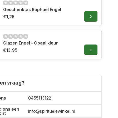
Geschenktas Raphael Engel
€1,25
Glazen Engel - Opaal kleur
€13,95
een vraag?
ons
0455113122
d ons een
info@spirituelewinkel.nl
cht