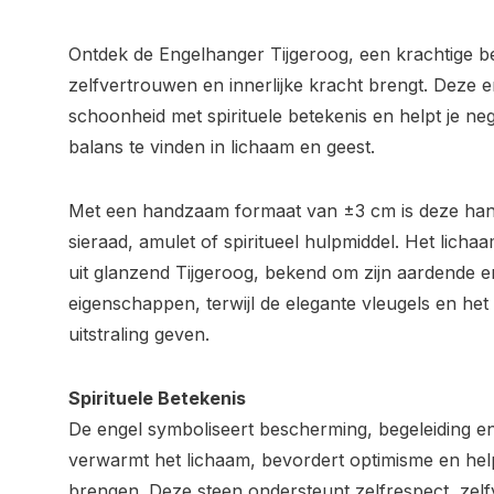
Ontdek de Engelhanger Tijgeroog, een krachtige b
zelfvertrouwen en innerlijke kracht brengt. Deze e
schoonheid met spirituele betekenis en helpt je ne
balans te vinden in lichaam en geest.
Met een handzaam formaat van ±3 cm is deze hang
sieraad, amulet of spiritueel hulpmiddel. Het licha
uit glanzend Tijgeroog, bekend om zijn aardende 
eigenschappen, terwijl de elegante vleugels en het 
uitstraling geven.
Spirituele Betekenis
De engel symboliseert bescherming, begeleiding en 
verwarmt het lichaam, bevordert optimisme en help
brengen. Deze steen ondersteunt zelfrespect, zel