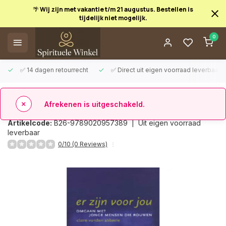
🌴 Wij zijn met vakantie t/m 21 augustus. Bestellen is
tijdelijk niet mogelijk.
Afrekenen is uitgeschakeld.
0
✅ 14 dagen retourrecht
✅ Direct uit eigen voorraad leverbaar
Terug
Er zijn voor jou
Artikelcode:
B26-9789020957389 |
Uit eigen voorraad
leverbaar
0/10 (0 Reviews)