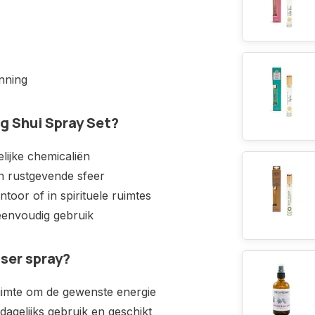
anning
 Shui Spray Set?
lijke chemicaliën
n rustgevende sfeer
toor of in spirituele ruimtes
eenvoudig gebruik
sser spray?
ruimte om de gewenste energie
dagelijks gebruik en geschikt