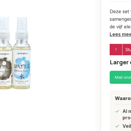
Deze set v
samenges
de vijf e
Lees me
!
St
Larger 
Mail ons
Waarom
Al 
pro
Vei