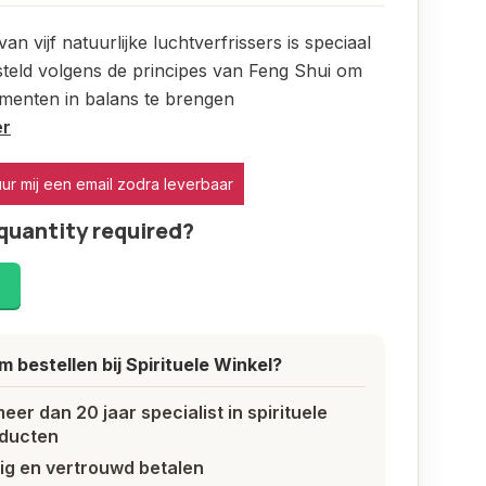
an vijf natuurlijke luchtverfrissers is speciaal
teld volgens de principes van Feng Shui om
lementen in balans te brengen
er
uur mij een email zodra leverbaar
quantity required?
!
 bestellen bij Spirituele Winkel?
meer dan 20 jaar specialist in spirituele
ducten
lig en vertrouwd betalen