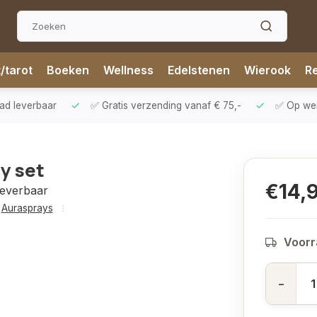
t/tarot
Boeken
Wellness
Edelstenen
Wierook
Re
aad leverbaar
✅ Gratis verzending vanaf € 75,-
✅ Op werk
y set
€14,
leverbaar
Aurasprays
Voorr
-