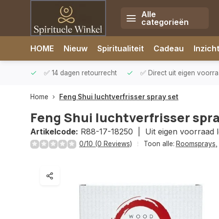
Alle
categorieën
Afrekenen is uitgeschakeld.
HOME
Nieuw
Spiritualiteit
Cadeau
Inzich
rzonden
✅ 14 dagen retourrecht
✅ Direct uit eigen voorr
Home
Feng Shui luchtverfrisser spray set
Feng Shui luchtverfrisser spra
Artikelcode:
R88-17-18250 |
Uit eigen voorraad 
0/10 (0 Reviews)
Toon alle:
Roomsprays
,