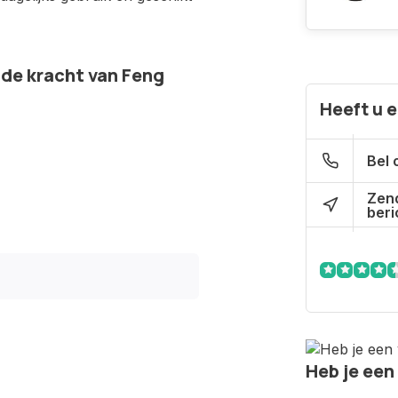
t de kracht van Feng
Heeft u 
Bel 
Zen
beri
Heb je een