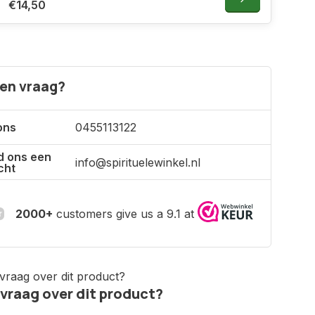
€14,50
een vraag?
ons
0455113122
d ons een
info@spirituelewinkel.nl
cht
2000+
customers give us a 9.1 at
 vraag over dit product?