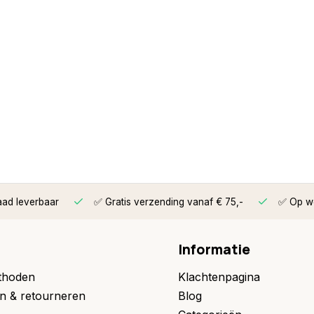
aad leverbaar
✅ Gratis verzending vanaf € 75,-
✅ Op we
Informatie
thoden
Klachtenpagina
n & retourneren
Blog