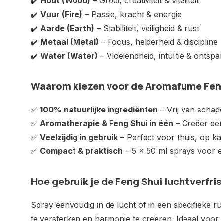
✔️
Hout (Wood)
– Groei, creativiteit & vitaliteit
✔️
Vuur (Fire)
– Passie, kracht & energie
✔️
Aarde (Earth)
– Stabiliteit, veiligheid & rust
✔️
Metaal (Metal)
– Focus, helderheid & discipline
✔️
Water (Water)
– Vloeiendheid, intuïtie & ontsp
Waarom kiezen voor de Aromafume Feng
✅
100% natuurlijke ingrediënten
– Vrij van schade
✅
Aromatherapie & Feng Shui in één
– Creëer ee
✅
Veelzijdig in gebruik
– Perfect voor thuis, op kan
✅
Compact & praktisch
– 5 x 50 ml sprays voor 
Hoe gebruik je de Feng Shui luchtverfri
Spray eenvoudig in de lucht of in een specifieke 
te versterken en harmonie te creëren. Ideaal voor 