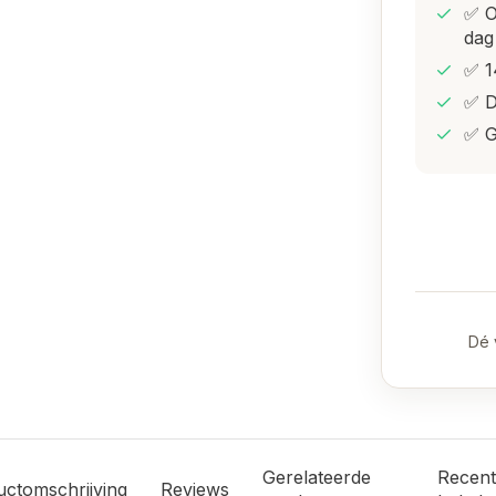
✅ O
dag
✅ 1
✅ D
✅ G
Dé 
Gerelateerde
Recent
uctomschrijving
Reviews