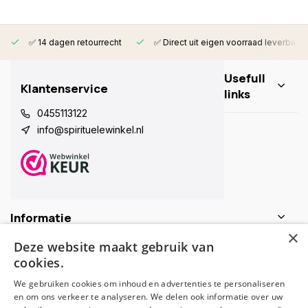
✅ 14 dagen retourrecht
✅ Direct uit eigen voorraad leverbaar
Usefull
Klantenservice
links
0455113122
info@spirituelewinkel.nl
Informatie
×
Deze website maakt gebruik van
Contactgegevens
cookies.
We gebruiken cookies om inhoud en advertenties te personaliseren
en om ons verkeer te analyseren. We delen ook informatie over uw
Schijf je nu in voor de nieuwsbrief