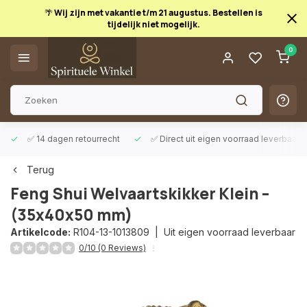
🌴 Wij zijn met vakantie t/m 21 augustus. Bestellen is
tijdelijk niet mogelijk.
0
Afrekenen is uitgeschakeld.
✅ 14 dagen retourrecht
✅ Direct uit eigen voorraad leverbaar
Terug
Feng Shui Welvaartskikker Klein –
(35x40x50 mm)
Artikelcode:
R104-13-1013809 |
Uit eigen voorraad leverbaar
0/10 (0 Reviews)