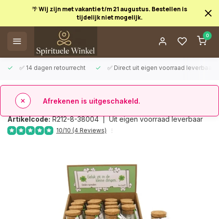
🌴 Wij zijn met vakantie t/m 21 augustus. Bestellen is
tijdelijk niet mogelijk.
Afrekenen is uitgeschakeld.
0
✅ 14 dagen retourrecht
✅ Direct uit eigen voorraad leverbaar
Terug
Flesje met gelukswensen
Artikelcode:
R212-8-38004 |
Uit eigen voorraad leverbaar
10/10 (4 Reviews)