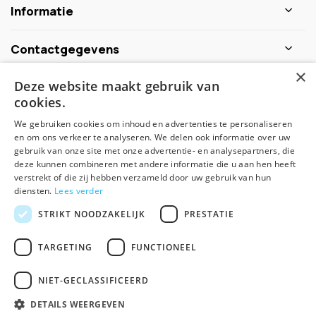
Informatie
Contactgegevens
×
Deze website maakt gebruik van
Schijf je nu in voor de nieuwsbrief
cookies.
We gebruiken cookies om inhoud en advertenties te personaliseren
Abonneer
en om ons verkeer te analyseren. We delen ook informatie over uw
gebruik van onze site met onze advertentie- en analysepartners, die
deze kunnen combineren met andere informatie die u aan hen heeft
verstrekt of die zij hebben verzameld door uw gebruik van hun
diensten.
Lees verder
STRIKT NOODZAKELIJK
PRESTATIE
TARGETING
FUNCTIONEEL
© Spirituele winkel - Theme made by
Pie
NIET-GECLASSIFICEERD
Algemene voorwaarden
Disclaimer
Privacy Policy
Sitemap
DETAILS WEERGEVEN