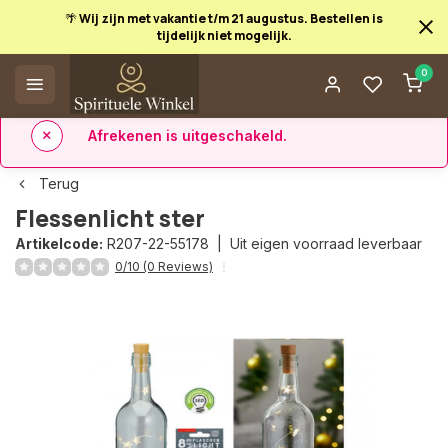
🌴 Wij zijn met vakantie t/m 21 augustus. Bestellen is
tijdelijk niet mogelijk.
Afrekenen is uitgeschakeld.
0
✅ 14 dagen retourrecht
✅ Direct uit eigen voorraad leverbaar
Terug
Flessenlicht ster
Artikelcode:
R207-22-55178 |
Uit eigen voorraad leverbaar
0/10 (0 Reviews)