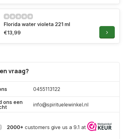
Florida water violeta 221 ml
€13,99
een vraag?
ons
0455113122
d ons een
info@spirituelewinkel.nl
cht
2000+
customers give us a 9.1 at