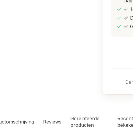
dag
✅ 1
✅ D
✅ G
Dé 
Gerelateerde
Recent
uctomschrijving
Reviews
producten
bekek