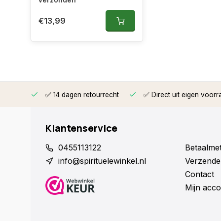
verzonden
€13,99
rzonden
✅ 14 dagen retourrecht
✅ Direct uit eigen voorr
Klantenservice
0455113122
Betaalme
info@spirituelewinkel.nl
Verzende
Contact
Mijn acco