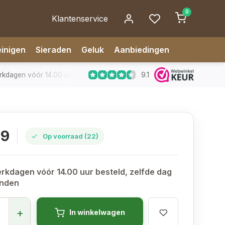
0
Klantenservice
inigen
Sieraden
Geluk
Aanbiedingen
9.1
dagen vóór 14.00 uur besteld, zelfde dag verzonden
✅ 14 da
99
Op voorraad (22)
rkdagen vóór 14.00 uur besteld, zelfde dag
onden
+
In winkelwagen