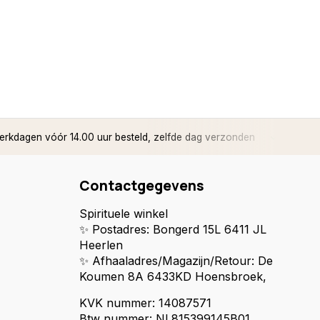
rkdagen vóór 14.00 uur besteld, zelfde dag verzonden
✅ 14 d
Contactgegevens
Spirituele winkel
✨ Postadres: Bongerd 15L 6411 JL
Heerlen
✨ Afhaaladres/Magazijn/Retour: De
Koumen 8A 6433KD Hoensbroek,
KVK nummer: 14087571
Btw nummer: NL815399145B01