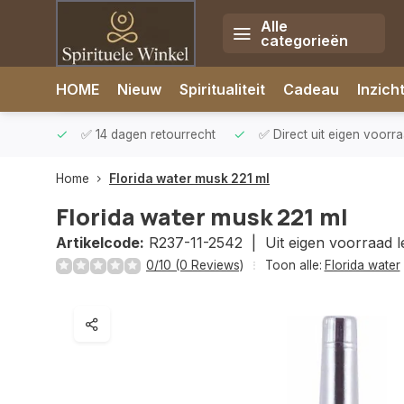
Alle
categorieën
Afrekenen is uitgeschakeld.
HOME
Nieuw
Spiritualiteit
Cadeau
Inzich
rzonden
✅ 14 dagen retourrecht
✅ Direct uit eigen voorr
Home
Florida water musk 221 ml
Florida water musk 221 ml
Artikelcode:
R237-11-2542 |
Uit eigen voorraad 
0/10 (0 Reviews)
Toon alle:
Florida water