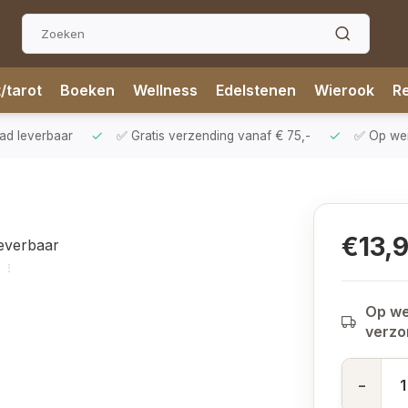
t/tarot
Boeken
Wellness
Edelstenen
Wierook
Re
aad leverbaar
✅ Gratis verzending vanaf € 75,-
✅ Op werk
€13,
leverbaar
Op we
verz
-