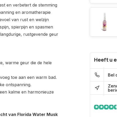
est en verbetert de stemming
panning en aromatherapie
evoel van rust en welzijn
spijn, spierpijn en spasmen
langdurige, rustgevende geur
Heeft u 
te, warme geur die de hele
Bel 
f voeg toe aan een warm bad.
ieke ontspanning.
Zen
beri
m een kalme en harmonieuze
cht van Florida Water Musk