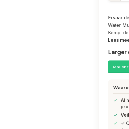
Ervaar de
Water Mu
Kemp, de 
Lees me
Larger 
Mail ons
Waarom
Al 
pro
Vei
✅ O