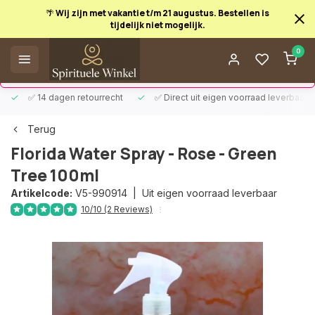
🌴 Wij zijn met vakantie t/m 21 augustus. Bestellen is
tijdelijk niet mogelijk.
Afrekenen is uitgeschakeld.
0
✅ 14 dagen retourrecht
✅ Direct uit eigen voorraad leverbaar
Terug
Florida Water Spray - Rose - Green
Tree 100ml
Artikelcode:
V5-990914 |
Uit eigen voorraad leverbaar
10/10 (2 Reviews)