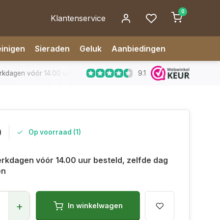
0
Klantenservice
inigen
Sieraden
Geluk
Aanbiedingen
9.1
dagen vóór 14.00 uur besteld, zelfde dag verzonden
✅ 14 da
0
Op voorraad (1)
rkdagen vóór 14.00 uur besteld, zelfde dag
en
+
In winkelwagen