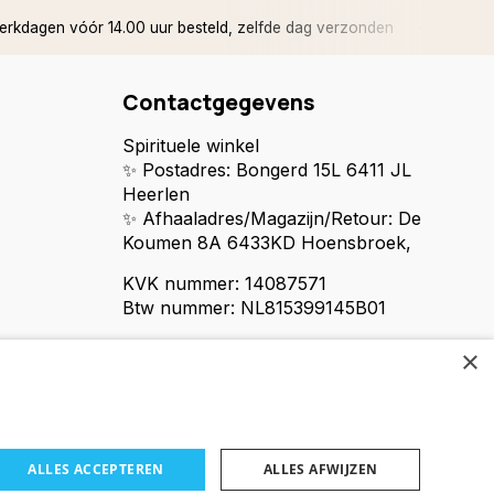
rkdagen vóór 14.00 uur besteld, zelfde dag verzonden
✅ 14 d
Contactgegevens
Spirituele winkel
✨ Postadres: Bongerd 15L 6411 JL
Heerlen
✨ Afhaaladres/Magazijn/Retour: De
Koumen 8A 6433KD Hoensbroek,
KVK nummer: 14087571
Btw nummer: NL815399145B01
×
ALLES ACCEPTEREN
ALLES AFWIJZEN