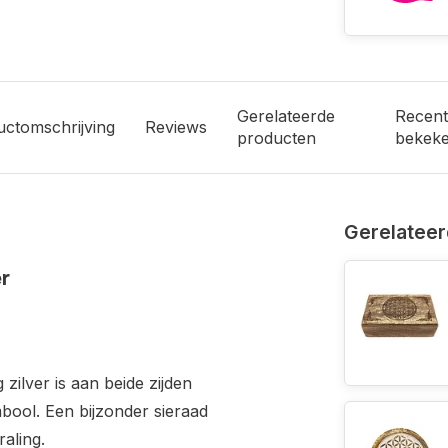
Gerelateerde
Recent
uctomschrijving
Reviews
producten
bekek
Gerelateer
er
zilver is aan beide zijden
ool. Een bijzonder sieraad
raling.