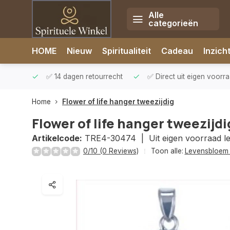
Alle
categorieën
Afrekenen is uitgeschakeld.
HOME
Nieuw
Spiritualiteit
Cadeau
Inzich
rzonden
✅ 14 dagen retourrecht
✅ Direct uit eigen voorr
Home
Flower of life hanger tweezijdig
Flower of life hanger tweezijdi
Artikelcode:
TRE4-30474 |
Uit eigen voorraad l
0/10 (0 Reviews)
Toon alle:
Levensbloe