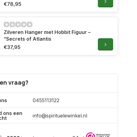
€78,95
Zilveren Hanger met Hobbit Figuur –
“Secrets of Atlantis
€37,95
een vraag?
ons
0455113122
d ons een
info@spirituelewinkel.nl
cht