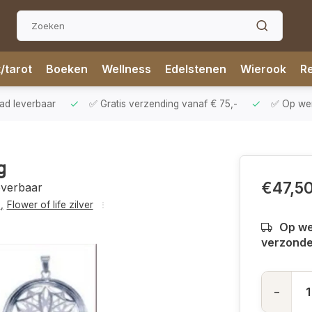
t/tarot
Boeken
Wellness
Edelstenen
Wierook
Re
aad leverbaar
✅ Gratis verzending vanaf € 75,-
✅ Op werk
g
€47,5
everbaar
m
,
Flower of life zilver
Op we
verzond
-