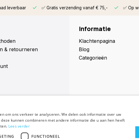
aad leverbaar
✅ Gratis verzending vanaf € 75,-
✅ Op we
Informatie
thoden
Klachtenpagina
n & retourneren
Blog
Categorieën
unt
en om ons verkeer te analyseren. We delen ook informatie over uw
Abonneer
ie deze kunnen combineren met andere informatie die u aan hen heeft
sten.
Lees verder
GETING
FUNCTIONEEL