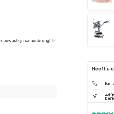
en bewustzijn samenbrengt ✨
Heeft u 
Bel 
Zen
beri