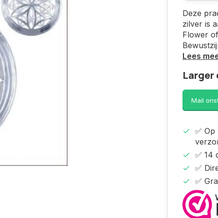
Deze prac
zilver is
Flower of
Bewustzi
Lees me
Larger 
Mail ons
✅ Op 
verzo
✅ 14 
✅ Dire
✅ Gra