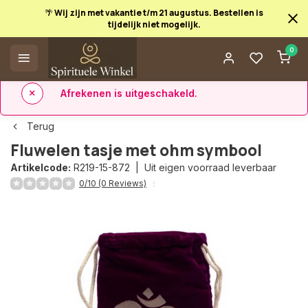
🌴 Wij zijn met vakantie t/m 21 augustus. Bestellen is
tijdelijk niet mogelijk.
Afrekenen is uitgeschakeld.
0
✅ 14 dagen retourrecht
✅ Direct uit eigen voorraad leverbaar
Terug
Fluwelen tasje met ohm symbool
Artikelcode:
R219-15-872 |
Uit eigen voorraad leverbaar
0/10 (0 Reviews)