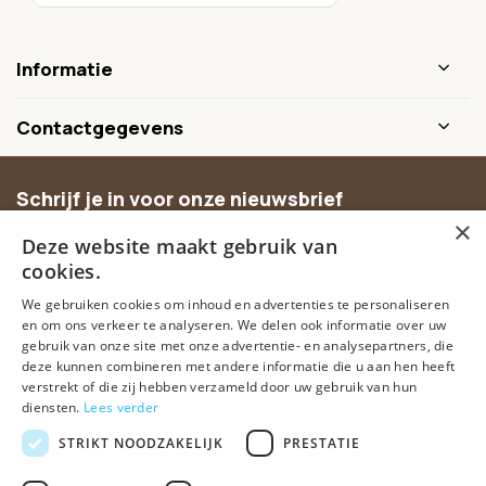
Informatie
Contactgegevens
Schrijf je in voor onze nieuwsbrief
×
Ontvang inspiratie, nieuwe producten en exclusieve
Deze website maakt gebruik van
aanbiedingen.
cookies.
We gebruiken cookies om inhoud en advertenties te personaliseren
Abonneer
en om ons verkeer te analyseren. We delen ook informatie over uw
gebruik van onze site met onze advertentie- en analysepartners, die
deze kunnen combineren met andere informatie die u aan hen heeft
verstrekt of die zij hebben verzameld door uw gebruik van hun
diensten.
Lees verder
STRIKT NOODZAKELIJK
PRESTATIE